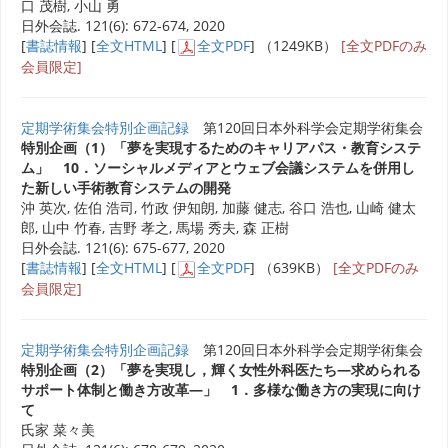
口 茂樹, 小山 勇
日外会誌. 121(6): 672-674, 2020
[
書誌情報
] [
全文HTML
] [
全文PDF
] （1249KB）
[全文PDFのみ
会員限定]
定期学術集会特別企画記録
第120回日本外科学会定期学術集会
特別企画（1）「夢を実現するためのキャリアパス・教育システ
ム」 10．ソーシャルメディアとウェブ会議システムを併用し
た新しい手術教育システムの開発
沖 英次, 佐伯 浩司, 竹政 伊知朗, 加藤 健志, 谷口 浩也, 山崎 健太
郎, 山中 竹春, 吉野 孝之, 馬場 秀夫, 森 正樹
日外会誌. 121(6): 675-677, 2020
[
書誌情報
] [
全文HTML
] [
全文PDF
] （639KB）
[全文PDFのみ
会員限定]
定期学術集会特別企画記録
第120回日本外科学会定期学術集会
特別企画（2）「夢を実現し，輝く女性外科医たち―求められる
サポート体制と働き方改革―」 1．多様な働き方の実現に向け
て
氏家 菜々美