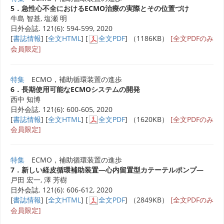
5．急性心不全におけるECMO治療の実際とその位置づけ
牛島 智基, 塩瀬 明
日外会誌. 121(6): 594-599, 2020
[
書誌情報
] [
全文HTML
] [
全文PDF
] （1186KB）
[全文PDFのみ
会員限定]
特集
ECMO，補助循環装置の進歩
6．長期使用可能なECMOシステムの開発
西中 知博
日外会誌. 121(6): 600-605, 2020
[
書誌情報
] [
全文HTML
] [
全文PDF
] （1620KB）
[全文PDFのみ
会員限定]
特集
ECMO，補助循環装置の進歩
7．新しい経皮循環補助装置―心内留置型カテーテルポンプ―
戸田 宏一, 澤 芳樹
日外会誌. 121(6): 606-612, 2020
[
書誌情報
] [
全文HTML
] [
全文PDF
] （2849KB）
[全文PDFのみ
会員限定]