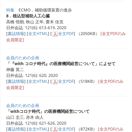
特集
ECMO，補助循環装置の進歩
8．植込型補助人工心臓
高橋 悟朗, 秋山 正年, 齋木 佳克
日外会誌. 121(6): 613-619, 2020
[
書誌情報
] [
全文HTML
] [
全文PDF
] （2050KB）
[全文PDFのみ
会員限定]
会員のための企画
「『with コロナ時代』の医療機関経営について」によせて
神藤 英二
日外会誌. 121(6): 620, 2020
[
書誌情報
] [
全文HTML
] [
全文PDF
] （518KB）
[全文PDFのみ
会員限定]
会員のための企画
「withコロナ時代」の医療機関経営について
山口 圭三, 赤木 由人
日外会誌. 121(6): 621-626, 2020
[
書誌情報
] [
全文HTML
] [
全文PDF
] （872KB）
[全文PDFのみ