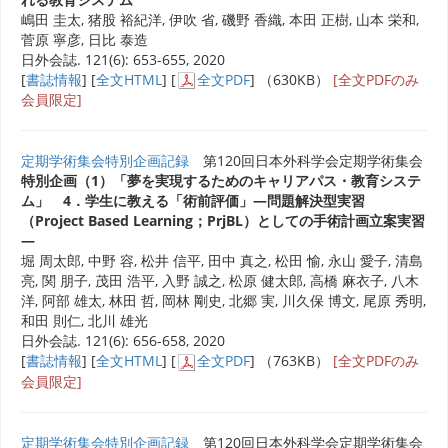
嶋田 圭太, 猪股 裕紀洋, 伊吹 省, 磯野 香織, 本田 正樹, 山本 栄和,
菅原 寧彦, 日比 泰造
日外会誌. 121(6): 653-655, 2020
[
書誌情報
] [
全文HTML
] [
全文PDF
] （630KB）
[全文PDFのみ
会員限定]
定期学術集会特別企画記録
第120回日本外科学会定期学術集会
特別企画（1）「夢を実現するためのキャリアパス・教育システ
ム」 4．学生に教える「術前評価」―問題解決型実習
（Project Based Learning；PrjBL）としての手術計画立案実習
―
堀 周太郎, 中野 容, 松井 信平, 田中 真之, 松田 愉, 永山 愛子, 清島
亮, 関 朋子, 茂田 浩平, 入野 誠之, 松原 健太郎, 高橋 麻衣子, 八木
洋, 阿部 雄太, 林田 哲, 岡林 剛史, 北郷 実, 川久保 博文, 尾原 秀明,
和田 則仁, 北川 雄光
日外会誌. 121(6): 656-658, 2020
[
書誌情報
] [
全文HTML
] [
全文PDF
] （763KB）
[全文PDFのみ
会員限定]
定期学術集会特別企画記録
第120回日本外科学会定期学術集会