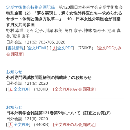
定期学術集会特別企画記録
第120回日本外科学会定期学術集会
特別企画（2）「夢を実現し，輝く女性外科医たち―求められる
サポート体制と働き方改革―」 10．日本女性外科医会が目指
す男女共同参画
野村 幸世, 明石 定子, 川瀬 和美, 萬谷 京子, 神林 智寿子, 池田 真
美, 冨澤 康子
日外会誌. 121(6): 703-705, 2020
[
書誌情報
] [
全文HTML
] [
全文PDF
] （750KB）
[全文PDFのみ
会員限定]
お知らせ
外科専門医試験問題解説の掲載終了のお知らせ
日外会誌. 121(6): 2020
[
全文PDF
] （430KB）
[全文PDFのみ会員限定]
お知らせ
日本外科学会雑誌第121巻第5号について（訂正とお詫び）
日外会誌. 121(6): 2020
[
全文PDF
] （440KB）
[全文PDFのみ会員限定]