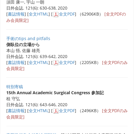
須田 康一, 宇山 一朗
日外会誌. 121(6): 630-638, 2020
[
書誌情報
] [
全文HTML
] [
全文PDF
] （62906KB）
[全文PDFの
み会員限定]
手術のtips and pitfalls
側臥位の立場から
本山 悟, 佐藤 雄亮
日外会誌. 121(6): 639-642, 2020
[
書誌情報
] [
全文HTML
] [
全文PDF
] （2205KB）
[全文PDFのみ
会員限定]
特別寄稿
15th Annual Academic Surgical Congress 参加記
桂 守弘
日外会誌. 121(6): 643-646, 2020
[
書誌情報
] [
全文HTML
] [
全文PDF
] （2496KB）
[全文PDFのみ
会員限定]