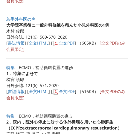
会員限定]
若手外科医の声
大学院卒業後に一般外科修練を積んだ小児外科医の1例
木村 俊郎
日外会誌. 121(6): 569-570, 2020
[
書誌情報
] [
全文HTML
] [
全文PDF
] （605KB）
[全文PDFのみ
会員限定]
特集
ECMO，補助循環装置の進歩
1．特集によせて
松宮 護郎
日外会誌. 121(6): 571, 2020
[
書誌情報
] [
全文HTML
] [
全文PDF
] （516KB）
[全文PDFのみ
会員限定]
特集
ECMO，補助循環装置の進歩
2．院内，院外心停止に対する体外循環を用いた心肺蘇生
（ECPR:extracorporeal cardiopulmonary resuscitation）
安部 隆三, 東 晶子, 中田 孝明