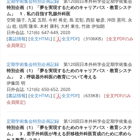
定期学術集会特別企画記録
第120回日本外科学会定期学術集会
特別企画（1）「夢を実現するためのキャリアパス・教育システ
ム」 1．私の目指す乳腺外科医
空閑 陽子, 九冨 五郎, 今村 将史, 島 宏彰, 西舘 敏彦, 沖田 憲司, 永
山 稔, 信岡 隆幸, 木村 康利, 大村 東生, 竹政 伊知朗
日外会誌. 121(6): 647-649, 2020
[
書誌情報
] [
全文HTML
] [
全文PDF
] （3106KB）
[全文PDFのみ
会員限定]
定期学術集会特別企画記録
第120回日本外科学会定期学術集会
特別企画（1）「夢を実現するためのキャリアパス・教育システ
ム」 2．呼吸器外科医の教育について考える
伊豫田 明
日外会誌. 121(6): 650-652, 2020
[
書誌情報
] [
全文HTML
] [
全文PDF
] （633KB）
[全文PDFのみ
会員限定]
定期学術集会特別企画記録
第120回日本外科学会定期学術集会
特別企画（1）「夢を実現するためのキャリアパス・教育システ
ム」 3．若手外科医が考える肝移植外科医育成のために求めら
れる教育システム