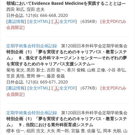
領域においてEvidence Based Medicineを実践することとは―
西田 和広, 窪田 忠夫
日外会誌. 121(6): 666-668, 2020
[
書誌情報
] [
全文HTML
] [
全文PDF
] （635KB）
[全文PDFのみ
会員限定]
定期学術集会特別企画記録
第120回日本外科学会定期学術集会
特別企画（1）「夢を実現するためのキャリアパス・教育システ
ム」 8．進化する外科マネージメントセンター―それぞれの夢
を実現するためのキャリアパス支援システム―
菊地 覚次, 黒田 新士, 吉田 龍一, 香川 俊輔, 山根 正修, 小谷 恭弘,
笠原 真悟, 豊岡 伸一, 藤原 俊義
日外会誌. 121(6): 669-671, 2020
[
書誌情報
] [
全文HTML
] [
全文PDF
] （677KB）
[全文PDFのみ
会員限定]
定期学術集会特別企画記録
第120回日本外科学会定期学術集会
特別企画（1）「夢を実現するためのキャリアパス・教育システ
ム」 9．当院における胃外科医育成システム
櫻本 信一, 椙田 浩文, 大矢 周一郎, 宮脇 豊, 佐藤 弘, 岡本 光順, 山