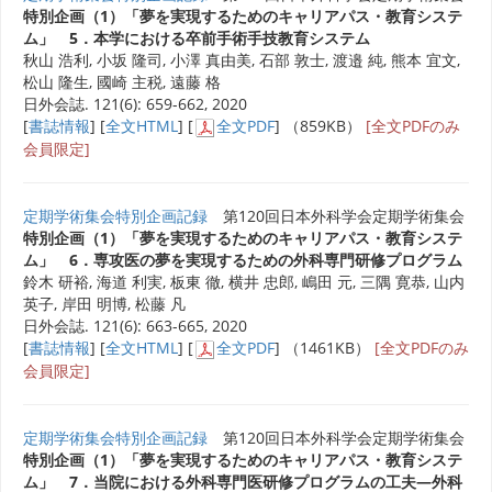
特別企画（1）「夢を実現するためのキャリアパス・教育システ
ム」 5．本学における卒前手術手技教育システム
秋山 浩利, 小坂 隆司, 小澤 真由美, 石部 敦士, 渡邉 純, 熊本 宜文,
松山 隆生, 國崎 主税, 遠藤 格
日外会誌. 121(6): 659-662, 2020
[
書誌情報
] [
全文HTML
] [
全文PDF
] （859KB）
[全文PDFのみ
会員限定]
定期学術集会特別企画記録
第120回日本外科学会定期学術集会
特別企画（1）「夢を実現するためのキャリアパス・教育システ
ム」 6．専攻医の夢を実現するための外科専門研修プログラム
鈴木 研裕, 海道 利実, 板東 徹, 横井 忠郎, 嶋田 元, 三隅 寛恭, 山内
英子, 岸田 明博, 松藤 凡
日外会誌. 121(6): 663-665, 2020
[
書誌情報
] [
全文HTML
] [
全文PDF
] （1461KB）
[全文PDFのみ
会員限定]
定期学術集会特別企画記録
第120回日本外科学会定期学術集会
特別企画（1）「夢を実現するためのキャリアパス・教育システ
ム」 7．当院における外科専門医研修プログラムの工夫―外科