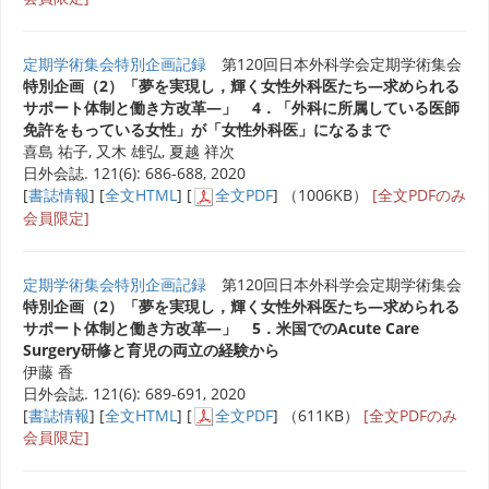
定期学術集会特別企画記録
第120回日本外科学会定期学術集会
特別企画（2）「夢を実現し，輝く女性外科医たち―求められる
サポート体制と働き方改革―」 4．「外科に所属している医師
免許をもっている女性」が「女性外科医」になるまで
喜島 祐子, 又木 雄弘, 夏越 祥次
日外会誌. 121(6): 686-688, 2020
[
書誌情報
] [
全文HTML
] [
全文PDF
] （1006KB）
[全文PDFのみ
会員限定]
定期学術集会特別企画記録
第120回日本外科学会定期学術集会
特別企画（2）「夢を実現し，輝く女性外科医たち―求められる
サポート体制と働き方改革―」 5．米国でのAcute Care
Surgery研修と育児の両立の経験から
伊藤 香
日外会誌. 121(6): 689-691, 2020
[
書誌情報
] [
全文HTML
] [
全文PDF
] （611KB）
[全文PDFのみ
会員限定]