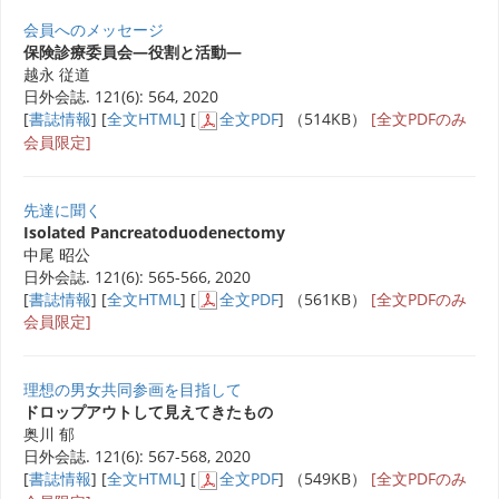
会員へのメッセージ
保険診療委員会―役割と活動―
越永 従道
日外会誌. 121(6): 564, 2020
[
書誌情報
] [
全文HTML
] [
全文PDF
] （514KB）
[全文PDFのみ
会員限定]
先達に聞く
Isolated Pancreatoduodenectomy
中尾 昭公
日外会誌. 121(6): 565-566, 2020
[
書誌情報
] [
全文HTML
] [
全文PDF
] （561KB）
[全文PDFのみ
会員限定]
理想の男女共同参画を目指して
ドロップアウトして見えてきたもの
奥川 郁
日外会誌. 121(6): 567-568, 2020
[
書誌情報
] [
全文HTML
] [
全文PDF
] （549KB）
[全文PDFのみ