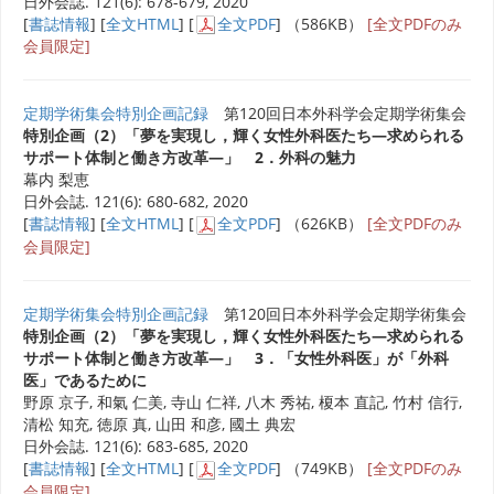
日外会誌. 121(6): 678-679, 2020
[
書誌情報
] [
全文HTML
] [
全文PDF
] （586KB）
[全文PDFのみ
会員限定]
定期学術集会特別企画記録
第120回日本外科学会定期学術集会
特別企画（2）「夢を実現し，輝く女性外科医たち―求められる
サポート体制と働き方改革―」 2．外科の魅力
幕内 梨恵
日外会誌. 121(6): 680-682, 2020
[
書誌情報
] [
全文HTML
] [
全文PDF
] （626KB）
[全文PDFのみ
会員限定]
定期学術集会特別企画記録
第120回日本外科学会定期学術集会
特別企画（2）「夢を実現し，輝く女性外科医たち―求められる
サポート体制と働き方改革―」 3．「女性外科医」が「外科
医」であるために
野原 京子, 和氣 仁美, 寺山 仁祥, 八木 秀祐, 榎本 直記, 竹村 信行,
清松 知充, 徳原 真, 山田 和彦, 國土 典宏
日外会誌. 121(6): 683-685, 2020
[
書誌情報
] [
全文HTML
] [
全文PDF
] （749KB）
[全文PDFのみ
会員限定]