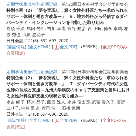
定期学術集会特別企画記録
第120回日本外科学会定期学術集会
特別企画（2）「夢を実現し，輝く女性外科医たち―求められる
サポート体制と働き方改革―」 6．地方外科から発信するダイ
バーシティ・インクルージョンを目指した取り組み
髙須 千絵, 島田 光生, 吉川 幸造, 宮谷 知彦, 西 正暁, 徳永 卓哉, 柏
原 秀也, 武原 悠花子
日外会誌. 121(6): 692-693, 2020
[
書誌情報
] [
全文HTML
] [
全文PDF
] （593KB）
[全文PDFのみ
会員限定]
定期学術集会特別企画記録
第120回日本外科学会定期学術集会
特別企画（2）「夢を実現し，輝く女性外科医たち―求められる
サポート体制と働き方改革―」 7．ダイバーシティ時代の女性
医師の育成と支援―九州大学病院のキャリア支援策と当科におけ
る女性外科医師支援の現状と取り組み―
永吉 絹子, 樗木 晶子, 藤田 逸人, 永井 俊太郎, 武冨 貴久子, 藤野
ユリ子, 中村 雅史, 赤司 浩一, 石橋 達朗
日外会誌. 121(6): 694-696, 2020
[
書誌情報
] [
全文HTML
] [
全文PDF
] （969KB）
[全文PDFのみ
会員限定]