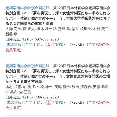
定期学術集会特別企画記録
第120回日本外科学会定期学術集会
特別企画（2）「夢を実現し，輝く女性外科医たち―求められる
サポート体制と働き方改革―」 8．大阪大学呼吸器外科におけ
る男女共同参画の現状と課題
大瀬 尚子, 南 正人, 舟木 壮一郎, 狩野 孝, 福井 絵里子, 木村 賢二,
新谷 康
日外会誌. 121(6): 697-699, 2020
[
書誌情報
] [
全文HTML
] [
全文PDF
] （775KB）
[全文PDFのみ
会員限定]
定期学術集会特別企画記録
第120回日本外科学会定期学術集会
特別企画（2）「夢を実現し，輝く女性外科医たち―求められる
サポート体制と働き方改革―」 9．女性食道外科専門医の立場
から考える働き方改革
木村 和恵, 胡 慶江, 久松 雄一, 茂地 智子, 秋吉 清百合, 安藤 幸滋,
沖 英次, 森 正樹
日外会誌. 121(6): 700-702, 2020
[
書誌情報
] [
全文HTML
] [
全文PDF
] （722KB）
[全文PDFのみ
会員限定]