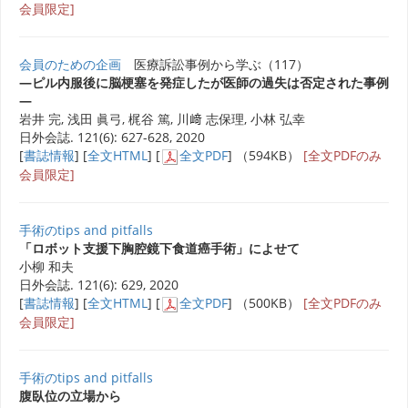
会員限定]
会員のための企画
医療訴訟事例から学ぶ（117）
―ピル内服後に脳梗塞を発症したが医師の過失は否定された事例
―
岩井 完, 浅田 眞弓, 梶谷 篤, 川﨑 志保理, 小林 弘幸
日外会誌. 121(6): 627-628, 2020
[
書誌情報
] [
全文HTML
] [
全文PDF
] （594KB）
[全文PDFのみ
会員限定]
手術のtips and pitfalls
「ロボット支援下胸腔鏡下食道癌手術」によせて
小柳 和夫
日外会誌. 121(6): 629, 2020
[
書誌情報
] [
全文HTML
] [
全文PDF
] （500KB）
[全文PDFのみ
会員限定]
手術のtips and pitfalls
腹臥位の立場から