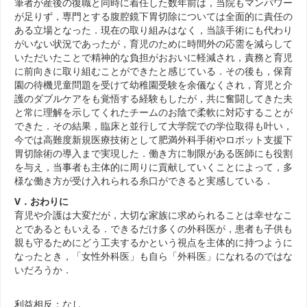
筆者が産後の復職と同時に着任した数年前は，当院もマンパワー
が足りず，専門とする腹腔鏡下胃切除については全面的に責任の
ある立場となった．現在の取り組みはなく，当該手術にも代わり
がいない状況であったが，育児のために時間外の応需を減らして
いただいたことで精神的な負担がおおいに軽減され，責務と育児
に前向きに取り組むことができたと感じている．その後も，保育
園の待機児童問題を受けて幼稚園受験を余儀なくされ，育児と介
護のダブルケアをも覚悟する経験もしたが，共に奮闘してきた夫
と常に理解を示してくれたチームのお陰で柔軟に対応することが
できた．その結果，臨床と並行して大学院での学位取得も叶い，
今では高難度新規医療技術として肥満外科手術やロボット支援下
胃切除術の導入まで実現した．働き方に制限がある医師にも役割
を与え，当事者も主体的に周りに貢献していくことによって，多
様な働き方が受け入れられる糸口ができると実感している．
V．おわりに
育児や介護は大変だが，大切な家族に求められることは幸せなこ
とであるともいえる．できるだけ多くの外科医が，患者も子供も
親も守るためにどう工夫するかという視点を主体的に持つように
なったとき，「女性外科医」も自ら「外科医」になれるのではな
いだろうか．
利益相反：なし