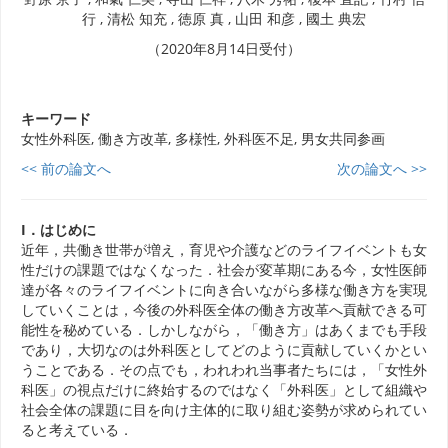
行 , 清松 知充 , 徳原 真 , 山田 和彦 , 國土 典宏
（2020年8月14日受付）
キーワード
女性外科医, 働き方改革, 多様性, 外科医不足, 男女共同参画
<< 前の論文へ
次の論文へ >>
I．はじめに
近年，共働き世帯が増え，育児や介護などのライフイベントも女
性だけの課題ではなくなった．社会が変革期にある今，女性医師
達が各々のライフイベントに向き合いながら多様な働き方を実現
していくことは，今後の外科医全体の働き方改革へ貢献できる可
能性を秘めている．しかしながら，「働き方」はあくまでも手段
であり，大切なのは外科医としてどのように貢献していくかとい
うことである．その点でも，われわれ当事者たちには，「女性外
科医」の視点だけに終始するのではなく「外科医」として組織や
社会全体の課題に目を向け主体的に取り組む姿勢が求められてい
ると考えている．