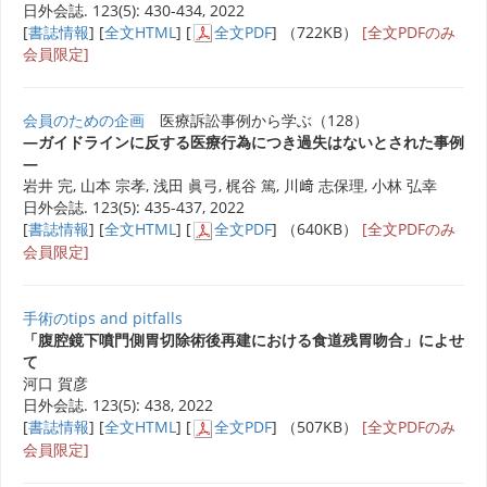
日外会誌. 123(5): 430-434, 2022
[
書誌情報
] [
全文HTML
] [
全文PDF
] （722KB）
[全文PDFのみ
会員限定]
会員のための企画
医療訴訟事例から学ぶ（128）
―ガイドラインに反する医療行為につき過失はないとされた事例
―
岩井 完, 山本 宗孝, 浅田 眞弓, 梶谷 篤, 川﨑 志保理, 小林 弘幸
日外会誌. 123(5): 435-437, 2022
[
書誌情報
] [
全文HTML
] [
全文PDF
] （640KB）
[全文PDFのみ
会員限定]
手術のtips and pitfalls
「腹腔鏡下噴門側胃切除術後再建における食道残胃吻合」によせ
て
河口 賀彦
日外会誌. 123(5): 438, 2022
[
書誌情報
] [
全文HTML
] [
全文PDF
] （507KB）
[全文PDFのみ
会員限定]