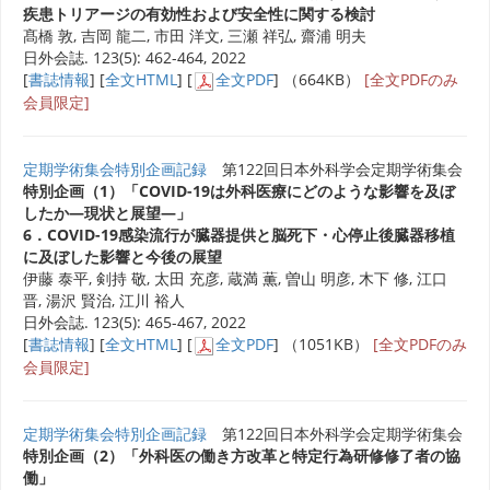
疾患トリアージの有効性および安全性に関する検討
髙橋 敦, 吉岡 龍二, 市田 洋文, 三瀬 祥弘, 齋浦 明夫
日外会誌. 123(5): 462-464, 2022
[
書誌情報
] [
全文HTML
] [
全文PDF
] （664KB）
[全文PDFのみ
会員限定]
定期学術集会特別企画記録
第122回日本外科学会定期学術集会
特別企画（1）「COVID-19は外科医療にどのような影響を及ぼ
したか―現状と展望―」
6．COVID-19感染流行が臓器提供と脳死下・心停止後臓器移植
に及ぼした影響と今後の展望
伊藤 泰平, 剣持 敬, 太田 充彦, 蔵満 薫, 曽山 明彦, 木下 修, 江口
晋, 湯沢 賢治, 江川 裕人
日外会誌. 123(5): 465-467, 2022
[
書誌情報
] [
全文HTML
] [
全文PDF
] （1051KB）
[全文PDFのみ
会員限定]
定期学術集会特別企画記録
第122回日本外科学会定期学術集会
特別企画（2）「外科医の働き方改革と特定行為研修修了者の協
働」