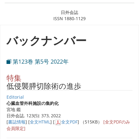
日外会誌
ISSN 1880-1129
バックナンバー
第123巻 第5号 2022年
特集
低侵襲膵切除術の進歩
Editorial
心臓血管外科施設の集約化
宮地 鑑
日外会誌. 123(5): 373, 2022
[
書誌情報
] [
全文HTML
] [
全文PDF
] （515KB）
[全文PDFのみ
会員限定]