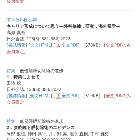
会員限定]
若手外科医の声
キャリア形成について思う―外科修練，研究，海外留学―
高原 真吾
日外会誌. 123(5): 381-382, 2022
[
書誌情報
] [
全文HTML
] [
全文PDF
] （578KB）
[全文PDFのみ
会員限定]
特集
低侵襲膵切除術の進歩
1．特集によせて
田邉 稔
日外会誌. 123(5): 383, 2022
[
書誌情報
] [
全文HTML
] [
全文PDF
] （519KB）
[全文PDFのみ
会員限定]
特集
低侵襲膵切除術の進歩
2．腹腔鏡下膵切除術のエビデンス
阿部 俊也, 仲田 興平, 井手野 昇, 池永 直樹, 中村 雅史
日外会誌. 123(5): 384-389, 2022