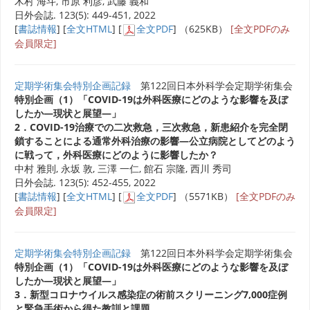
木村 海斗, 市原 利彦, 武藤 義和
日外会誌. 123(5): 449-451, 2022
[
書誌情報
] [
全文HTML
] [
全文PDF
] （625KB）
[全文PDFのみ
会員限定]
定期学術集会特別企画記録
第122回日本外科学会定期学術集会
特別企画（1）「COVID-19は外科医療にどのような影響を及ぼ
したか―現状と展望―」
2．COVID-19治療での二次救急，三次救急，新患紹介を完全閉
鎖することによる通常外科治療の影響―公立病院としてどのよう
に戦って，外科医療にどのように影響したか？
中村 雅則, 永坂 敦, 三澤 一仁, 館石 宗隆, 西川 秀司
日外会誌. 123(5): 452-455, 2022
[
書誌情報
] [
全文HTML
] [
全文PDF
] （5571KB）
[全文PDFのみ
会員限定]
定期学術集会特別企画記録
第122回日本外科学会定期学術集会
特別企画（1）「COVID-19は外科医療にどのような影響を及ぼ
したか―現状と展望―」
3．新型コロナウイルス感染症の術前スクリーニング7,000症例
と緊急手術から得た教訓と課題