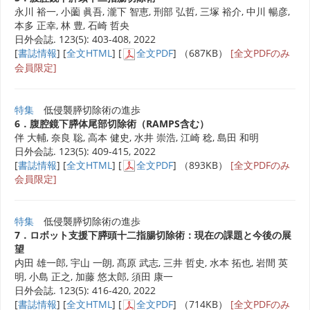
永川 裕一, 小薗 眞吾, 瀧下 智恵, 刑部 弘哲, 三塚 裕介, 中川 暢彦,
本多 正幸, 林 豊, 石崎 哲央
日外会誌. 123(5): 403-408, 2022
[
書誌情報
] [
全文HTML
] [
全文PDF
] （687KB）
[全文PDFのみ
会員限定]
特集
低侵襲膵切除術の進歩
6．腹腔鏡下膵体尾部切除術（RAMPS含む）
伴 大輔, 奈良 聡, 高本 健史, 水井 崇浩, 江崎 稔, 島田 和明
日外会誌. 123(5): 409-415, 2022
[
書誌情報
] [
全文HTML
] [
全文PDF
] （893KB）
[全文PDFのみ
会員限定]
特集
低侵襲膵切除術の進歩
7．ロボット支援下膵頭十二指腸切除術：現在の課題と今後の展
望
内田 雄一郎, 宇山 一朗, 髙原 武志, 三井 哲史, 水本 拓也, 岩間 英
明, 小島 正之, 加藤 悠太郎, 須田 康一
日外会誌. 123(5): 416-420, 2022
[
書誌情報
] [
全文HTML
] [
全文PDF
] （714KB）
[全文PDFのみ