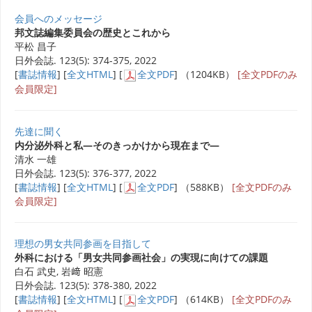
会員へのメッセージ
邦文誌編集委員会の歴史とこれから
平松 昌子
日外会誌. 123(5): 374-375, 2022
[
書誌情報
] [
全文HTML
] [
全文PDF
] （1204KB）
[全文PDFのみ
会員限定]
先達に聞く
内分泌外科と私―そのきっかけから現在まで―
清水 一雄
日外会誌. 123(5): 376-377, 2022
[
書誌情報
] [
全文HTML
] [
全文PDF
] （588KB）
[全文PDFのみ
会員限定]
理想の男女共同参画を目指して
外科における「男女共同参画社会」の実現に向けての課題
白石 武史, 岩﨑 昭憲
日外会誌. 123(5): 378-380, 2022
[
書誌情報
] [
全文HTML
] [
全文PDF
] （614KB）
[全文PDFのみ