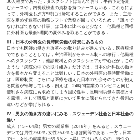
30人程度であった．タスクシフトは進んでおり，手術予定を組
むナースや，内視鏡検査の資格を持つナースもいる．これらによ
って，外科医も夕方5時には帰宅することができる．また，主治
医を定めず週毎の勤務シフトで業務が回っているため，「誰々で
なければできない仕事」は日本に比べると少なく，他職種と同様
に外科医も最低5週間の夏休みを取ることができる．
III．日本の外科医の長時間労働の背景にあるもの
日本でも医師の働き方改革への取り組みが進んでいる．医療現場
でできることとしては，主治医制からチーム制への移行，他職種
へのタスクシフト，他診療科とのタスクシェアが中心だが，この
ような「病院の中での取り組み」だけでは，日本の外科医の働き
方を根本から変えることは難しい．日本の外科医の長時間労働に
は，医療制度，さらには医療を超えた日本の社会そのものが抱え
る問題が寄与している．例えば，24時間営業のコンビニと同じ
便利さを病院にも求めてしまう国民性や，長時間労働を美徳とす
る風潮，そして職場と家庭において男女に課せられてきた役割の
違いなどが挙げられる．
IV．男女の働き方の違いにみる，スウェーデン社会と日本社会の
違い
成人（15～64歳）男女の就業率（2018年）をみると，スウェー
デンでは男性79.0％, 女性76.0％とほぼ同等である．一方，日本
では，女性の就業率は69.6％と上昇してはいるものの，男性の