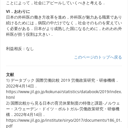
ことによって，社会にアピールしていくべきと考える．
VI．おわりに
日本の外科医の働き方改革を進め，外科医が魅力ある職業であり
続けるためには，病院の中だけでなく，社会そのものを変えてい
く必要がある．日本がより成熟した国になるために，われわれ外
科医が担う役割は大きい．
利益相反：なし
このページのトップへ戻る
文献
1) データブック 国際労働比較 2019 労働政策研究・研修機構．
2022年4月14日．
https://www.jil.go.jp/kokunai/statistics/databook/2019/index.
html
2) 国際比較から見る日本の育児休業制度の特徴と課題-ノルウェ
ー・スウェーデン・ドイツ・ポルトガル-労働政策研究・研修機
構．2022年4月14日．
https://www.jil.go.jp/institute/siryo/2017/documents/186_01.
pdf