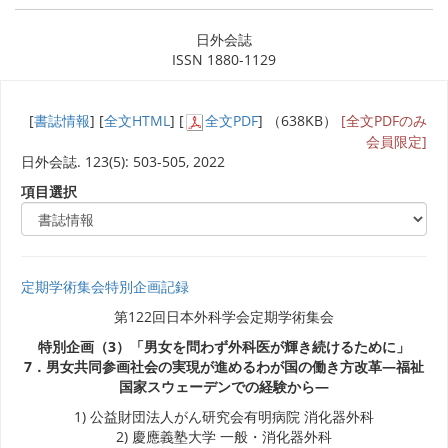
日外会誌
ISSN 1880-1129
[
書誌情報
] [
全文HTML
] [
全文PDF
] （638KB）
[全文PDFのみ
会員限定]
日外会誌. 123(5): 503-505, 2022
項目選択
定期学術集会特別企画記録
第122回日本外科学会定期学術集会
特別企画（3）「男女を問わず外科医が輝き続けるために」
7．男女共同参画社会の実現が進めるわが国の働き方改革―福祉
国家スウェーデンでの経験から―
1) 公益財団法人がん研究会有明病院 消化器外科
2) 慶應義塾大学 一般・消化器外科