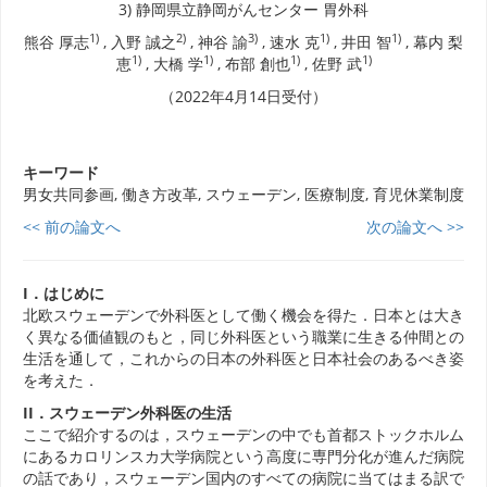
3) 静岡県立静岡がんセンター 胃外科
1)
2)
3)
1)
1)
熊谷 厚志
, 入野 誠之
, 神谷 諭
, 速水 克
, 井田 智
, 幕内 梨
1)
1)
1)
1)
恵
, 大橋 学
, 布部 創也
, 佐野 武
（2022年4月14日受付）
キーワード
男女共同参画, 働き方改革, スウェーデン, 医療制度, 育児休業制度
<< 前の論文へ
次の論文へ >>
I．はじめに
北欧スウェーデンで外科医として働く機会を得た．日本とは大き
く異なる価値観のもと，同じ外科医という職業に生きる仲間との
生活を通して，これからの日本の外科医と日本社会のあるべき姿
を考えた．
II．スウェーデン外科医の生活
ここで紹介するのは，スウェーデンの中でも首都ストックホルム
にあるカロリンスカ大学病院という高度に専門分化が進んだ病院
の話であり，スウェーデン国内のすべての病院に当てはまる訳で