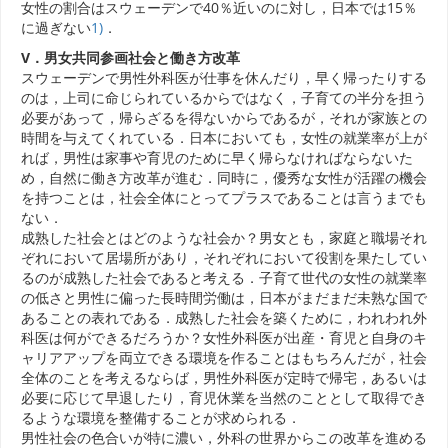
女性の割合はスウェーデンで40％近いのに対し，日本では15％
に過ぎない
1)
．
V．男女共同参画社会と働き方改革
スウェーデンで男性外科医が仕事を休んだり，早く帰ったりする
のは，上司に命じられているからではなく，子育ての半分を担う
必要があって，帰らざるを得ないからであるが，それが家族との
時間を与えてくれている．日本においても，女性の就業率が上が
れば，男性は家事や育児のために早く帰らなければならないた
め，自然に働き方改革が進む．同時に，優秀な女性が活躍の機会
を持つことは，社会全体にとってプラスであることは言うまでも
ない．
成熟した社会とはどのような社会か？男女とも，家庭と職場それ
ぞれにおいて居場所があり，それぞれにおいて役割を果たしてい
るのが成熟した社会であると考える．子育て世代の女性の就業率
の低さと男性に偏った長時間労働は，日本がまだまだ未熟な国で
あることの表れである．成熟した社会を築くために，われわれ外
科医は何ができるだろうか？女性外科医が出産・育児と自身のキ
ャリアアップを両立できる環境を作ることはもちろんだが，社会
全体のことを考えるならば，男性外科医が定時で帰宅，あるいは
必要に応じて早退したり，育児休業を当然のこととして取得でき
るような環境を整備することが求められる．
男性社会の色合いが特に濃い，外科の世界からこの改革を進める