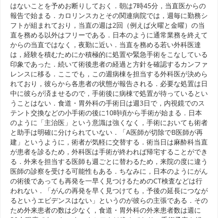
はないことを予めお断りしておく．朝は7時45分，当直医からの
報告で始まる．カロリンスカとその関連病院では，週毎に勤務シ
フトが組まれており，当直の週は2回（例えば火曜と金曜）の当
直を務める以外はフリーである．日本のように通常業務を終えて
からの当直ではなく，夜勤に近い．当直を務める若い外科医達
は，経験を積むためにか積極的に処置や緊急手術をこなしている
印象であった．続いて術後患者の経過と方針を確認するカンファ
レンスに移る．ここでも，この週病棟を担当する外科医が決めら
れており，彼らから各患者の状態が報告される．必要な処置は日
中に彼らが済ませるので，手術後に病棟で処置が待っているとい
うことはない．食道・胃外科の手術日は週3日で，内視鏡でのス
テント交換などの小手術の後に10時頃から手術が始まる．日本
のように「主治医」という意識は強くなく，手術においても術者
と助手は明確に分けられていない．「A医師が切除でB医師が再
建」というように，術者が気軽に交替する．術当日は麻酔科当直
が患者を診るため，外科医は手術が終われば帰宅することができ
る．外来を担当する医師も週ごとに替わるため，来院の度に違う
医師の診察を受ける可能性もある．ちなみに，日本のようにがん
の術後であっても再発を一早く見つけるためのCT検査などは行
われない．「がんの再発を早く見つけても，予後の延長につなが
るというエビデンスはない」というのが彼らの主張である．その
ため外来患者の数は少なく，食道・胃外科の外来患者数は週に