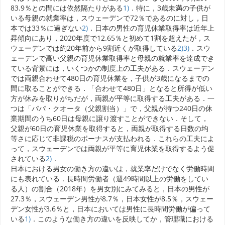
83.9％との間には依然隔たりがある
1)
．特に，3歳未満の子供が
いる母親の就業率は，スウェーデンで72％であるのに対し，日
本では33％に過ぎない
2)
．日本の男性の育児休業取得率は近年上
昇傾向にあり，2020年度で12.65％と初めて1割を超えたが，ス
ウェーデンでは約20年前から9割近くが取得している
2)
3)
．スウ
ェーデンで高い父親の育児休業取得率と母親の就業率を達成でき
ている背景には，いくつかの制度上の工夫がある．スウェーデン
では両親合わせて480日の育児休業を，子供が3歳になるまでの
間に取ることができる．「合わせて480日」となると所得が低い
方が休みを取りがちだが，両親が平等に取得する工夫がある．一
つは「パパ・クオータ（父親割当）」で，父親が持つ240日の休
業期間のうち60日は母親に譲り渡すことができない．そして，
父親が60日の育児休業を取得すると，両親が取得する日数の均
等さに応じて非課税のボーナスが支払われる．これらの工夫によ
って，スウェーデンでは両親が平等に育児休業を取得するよう促
されている
2)
．
日本における男女の働き方の違いは，就業率だけでなく労働時間
にも表れている．長時間労働者（週49時間以上の労働をしてい
る人）の割合（2018年）を男女別にみてみると，日本の男性が
27.3％，スウェーデン男性が8.7％，日本女性が8.5％，スウェー
デン女性が3.6％と，日本においては男性に長時間労働が偏って
いる
1)
．このような働き方の違いを反映してか，管理職における