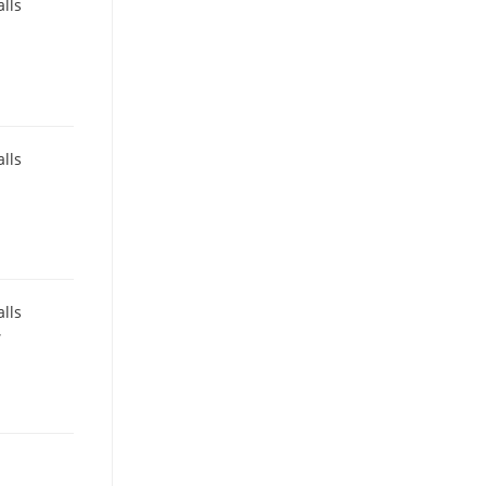
ls
ls
ls
―