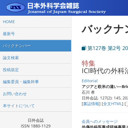
HOME
バックナ
最新号
バックナンバー
第127巻 第2号 2
論文検索
特集
ICI時代の外科
投稿規定
Editorial
編集委員・編集幹事
アジアと欧米の違い―Bridging
石川 孝
お問い合わせ
日外会誌. 127(2): 145, 20
[
書誌情報
] [
全文HTML
] [
本サイトについて
日外会誌
会員へのメッセージ
ISSN 1880-1129
外傷外科医養成研修事業と