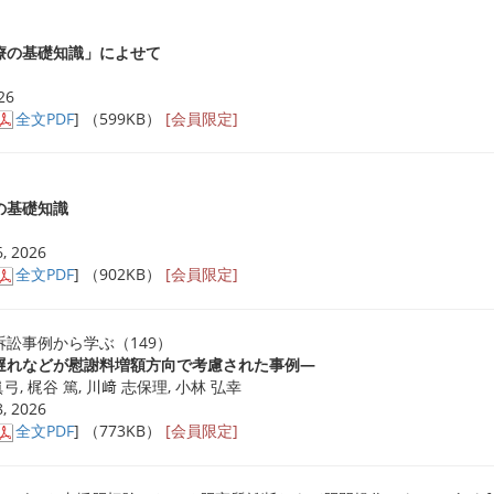
療の基礎知識」によせて
26
全文PDF
] （599KB）
[会員限定]
の基礎知識
, 2026
全文PDF
] （902KB）
[会員限定]
訟事例から学ぶ（149）
遅れなどが慰謝料増額方向で考慮された事例―
眞弓, 梶谷 篤, 川﨑 志保理, 小林 弘幸
, 2026
全文PDF
] （773KB）
[会員限定]