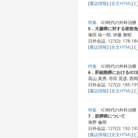
[
書誌情報
] [
全文HTML
] [
特集
ICI時代の外科治療
5．大腸癌に対する術前
塚田 祐一郎, 伊藤 雅昭
日外会誌. 127(2): 178-184
[
書誌情報
] [
全文HTML
] [
特集
ICI時代の外科治療
6．肝細胞癌におけるIC
高山 真秀, 市田 晃彦, 西岡
日外会誌. 127(2): 185-191
[
書誌情報
] [
全文HTML
] [
特集
ICI時代の外科治療
7．胆膵癌について
海野 倫明
日外会誌. 127(2): 192-197
[
書誌情報
] [
全文HTML
] [