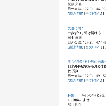
松原 久裕
日外会誌. 127(2): 146, 20
[
書誌情報
] [
全文HTML
] [
先達に聞く
一歩ずつ，道は開ける
田中 眞紀
日外会誌. 127(2): 147-148
[
書誌情報
] [
全文HTML
] [
誰もが輝ける外科の未来
日米外科経験から見る米国外科
牧 秀則
日外会誌. 127(2): 149-150
[
書誌情報
] [
全文HTML
] [
特集
ICI時代の外科治療
1．特集によせて
深川 剛生