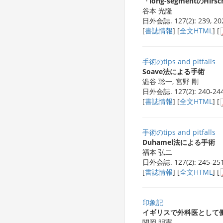
「long-segmentのHirs
谷本 光隆
日外会誌. 127(2): 239, 20
[
書誌情報
] [
全文HTML
] [
手術のtips and pitfalls
l
Soave法による手術
澁谷 聡一, 宮野 剛
日外会誌. 127(2): 240-244
[
書誌情報
] [
全文HTML
] [
手術のtips and pitfalls
l
Duhamel法による手術
福本 弘二
日外会誌. 127(2): 245-251
[
書誌情報
] [
全文HTML
] [
印象記
イギリスで外科医として
関岡 明憲