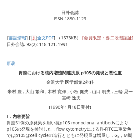
日外会誌
ISSN 1880-1129
[
書誌情報
] [
全文PDF
] （1573KB）
[会員限定・要二段階認証]
日外会誌. 92(2): 118-121, 1991
原著
胃癌における核内増殖関連抗原 p105の発現と悪性度
金沢大学 医学部第2外科
米村 豊 , 大山 繁和 , 木村 寛伸 , 小板 健夫 , 山口 明夫 , 三輪 晃一
, 宮崎 逸夫
(1990年1月18日受付)
I．内容要旨
胃癌51例の原発巣を用い抗p105 monoclonal antibodyにより
p105の発現を検討した．flow cytometryによるPI-FITC二重染色
ではp105はcell cycleの進行とともに発現量は増量し，G
，M期
2