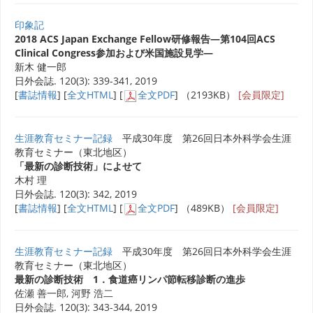
印象記
2018 ACS Japan Exchange Fellow研修報告―第104回ACS
Clinical Congress参加および米国施設見学―
新木 健一郎
日外会誌. 120(3): 339-341, 2019
[
書誌情報
] [
全文HTML
] [
全文PDF
] （2193KB）
[会員限定]
生涯教育セミナー記録
平成30年度 第26回日本外科学会生涯
教育セミナー（東北地区）
「最新の診断技術」によせて
木村 理
日外会誌. 120(3): 342, 2019
[
書誌情報
] [
全文HTML
] [
全文PDF
] （489KB）
[会員限定]
生涯教育セミナー記録
平成30年度 第26回日本外科学会生涯
教育セミナー（東北地区）
最新の診断技術 1．食道癌リンパ節転移診断の進歩
佐瀬 善一郎, 河野 浩二
日外会誌. 120(3): 343-344, 2019