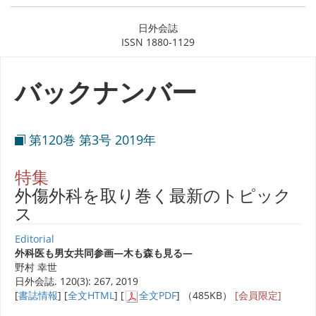
日外会誌
ISSN 1880-1129
バックナンバー
第120巻 第3号 2019年
特集
外傷外科を取り巻く最新のトピック
ス
Editorial
外科医も男女共同参画―木も森も見る―
野村 幸世
日外会誌. 120(3): 267, 2019
[
書誌情報
] [
全文HTML
] [
全文PDF
] （485KB）
[会員限定]