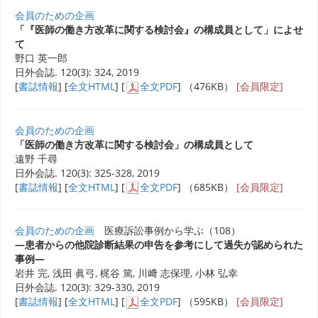
会員のための企画
「『医師の働き方改革に関する検討会』の構成員として」によせ
て
野口 英一郎
日外会誌. 120(3): 324, 2019
[
書誌情報
] [
全文HTML
] [
全文PDF
] （476KB）
[会員限定]
会員のための企画
「医師の働き方改革に関する検討会」の構成員として
遠野 千尋
日外会誌. 120(3): 325-328, 2019
[
書誌情報
] [
全文HTML
] [
全文PDF
] （685KB）
[会員限定]
会員のための企画
医療訴訟事例から学ぶ（108）
―患者からの他院診断結果の申告を参考にして過失が認められた
事例―
岩井 完, 浅田 眞弓, 梶谷 篤, 川﨑 志保理, 小林 弘幸
日外会誌. 120(3): 329-330, 2019
[
書誌情報
] [
全文HTML
] [
全文PDF
] （595KB）
[会員限定]