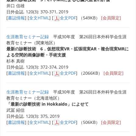
井口 信雄
日外会誌. 120(3): 370-371, 2019
[
書誌情報
] [
全文HTML
] [
全文PDF
] （549KB）
[会員限定]
生涯教育セミナー記録
平成30年度 第26回日本外科学会生涯
教育セミナー（関東地区）
最新の診断技術 6．仮想現実VR・拡張現実AR・複合現実MRに
よる空間的画像診断・手術支援
杉本 真樹
日外会誌. 120(3): 372-374, 2019
[
書誌情報
] [
全文HTML
] [
全文PDF
] （2066KB）
[会員限定]
生涯教育セミナー記録
平成30年度 第26回日本外科学会生涯
教育セミナー（北海道地区）
「最新の診断技術 in Hokkaido」によせて
武冨 紹信
日外会誌. 120(3): 375, 2019
[
書誌情報
] [
全文HTML
] [
全文PDF
] （506KB）
[会員限定]