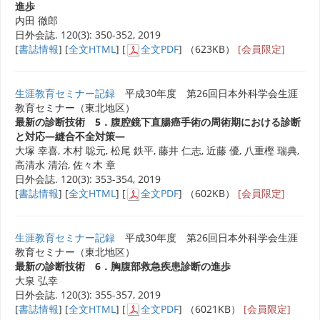
進歩
内田 徹郎
日外会誌. 120(3): 350-352, 2019
[
書誌情報
] [
全文HTML
] [
全文PDF
] （623KB）
[会員限定]
生涯教育セミナー記録
平成30年度 第26回日本外科学会生涯
教育セミナー（東北地区）
最新の診断技術 5．腹腔鏡下直腸癌手術の周術期における診断
と対応―縫合不全対策―
大塚 幸喜, 木村 聡元, 松尾 鉄平, 藤井 仁志, 近藤 優, 八重樫 瑞典,
高清水 清治, 佐々木 章
日外会誌. 120(3): 353-354, 2019
[
書誌情報
] [
全文HTML
] [
全文PDF
] （602KB）
[会員限定]
生涯教育セミナー記録
平成30年度 第26回日本外科学会生涯
教育セミナー（東北地区）
最新の診断技術 6．胸腹部救急疾患診断の進歩
大泉 弘幸
日外会誌. 120(3): 355-357, 2019
[
書誌情報
] [
全文HTML
] [
全文PDF
] （6021KB）
[会員限定]