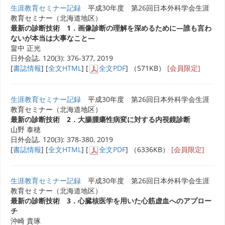
生涯教育セミナー記録
平成30年度 第26回日本外科学会生涯
教育セミナー（北海道地区）
最新の診断技術 1．画像診断の理解を深めるために―誰も言わ
ないが本当は大事なこと―
畠中 正光
日外会誌. 120(3): 376-377, 2019
[
書誌情報
] [
全文HTML
] [
全文PDF
] （571KB）
[会員限定]
生涯教育セミナー記録
平成30年度 第26回日本外科学会生涯
教育セミナー（北海道地区）
最新の診断技術 2．大腸腫瘍性病変に対する内視鏡診断
山野 泰穂
日外会誌. 120(3): 378-380, 2019
[
書誌情報
] [
全文HTML
] [
全文PDF
] （6336KB）
[会員限定]
生涯教育セミナー記録
平成30年度 第26回日本外科学会生涯
教育セミナー（北海道地区）
最新の診断技術 3．心臓核医学を用いた心筋虚血へのアプロー
チ
沖崎 貴琢