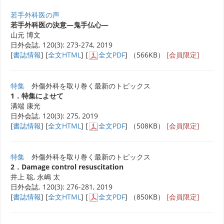
若手外科医の声
若手外科医の決意―鬼手仏心―
山元 博文
日外会誌. 120(3): 273-274, 2019
[
書誌情報
] [
全文HTML
] [
全文PDF
] （566KB）
[会員限定]
特集
外傷外科を取り巻く最新のトピックス
1．特集によせて
溝端 康光
日外会誌. 120(3): 275, 2019
[
書誌情報
] [
全文HTML
] [
全文PDF
] （508KB）
[会員限定]
特集
外傷外科を取り巻く最新のトピックス
2．Damage control resuscitation
井上 聡, 永嶋 太
日外会誌. 120(3): 276-281, 2019
[
書誌情報
] [
全文HTML
] [
全文PDF
] （850KB）
[会員限定]