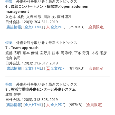
特集
外傷外科を取り巻く最新のトピックス
6．腹部コンパートメント症候群とopen abdomen
management
久志本 成樹, 入野田 崇, 川副 友, 藤田 基生
日外会誌. 120(3): 304-311, 2019
[
書誌情報
] [
全文HTML
] [
全文PDF
] （2570KB）
[会員限定]
特集
外傷外科を取り巻く最新のトピックス
7．Team approach
渡部 広明, 藏本 俊輔, 室野井 智博, 岡 和幸, 下条 芳秀, 木谷 昭彦,
比良 英司
日外会誌. 120(3): 312-317, 2019
[
書誌情報
] [
全文HTML
] [
全文PDF
] （8179KB）
[会員限定]
特集
外傷外科を取り巻く最新のトピックス
8．横浜市重症外傷センターと外傷システム
北野 光秀
日外会誌. 120(3): 318-323, 2019
[
書誌情報
] [
全文HTML
] [
全文PDF
] （957KB）
[会員限定]