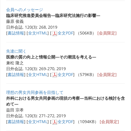
会員へのメッセージ
臨床研究推進委員会報告―臨床研究法施行の影響―
藤原 俊義
日外会誌. 120(3): 268, 2019
[
書誌情報
] [
全文HTML
] [
全文PDF
] （506KB）
[会員限定]
先達に聞く
医療の質の向上と情報公開―その潮流を考える―
兼松 隆之
日外会誌. 120(3): 269-270, 2019
[
書誌情報
] [
全文HTML
] [
全文PDF
] （579KB）
[会員限定]
理想の男女共同参画を目指して
外科における男女共同参画の現状の考察―当科における検討を含
めて―
益田 宗孝
日外会誌. 120(3): 271-272, 2019
[
書誌情報
] [
全文HTML
] [
全文PDF
] （1094KB）
[会員限定]