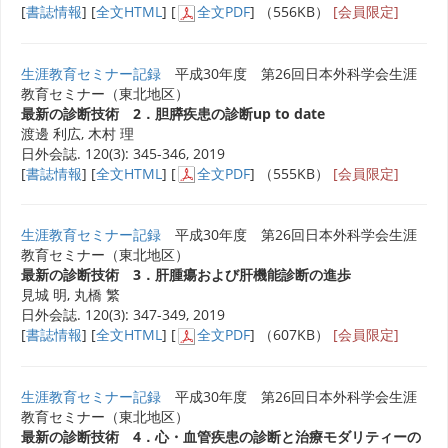
[
書誌情報
] [
全文HTML
] [
全文PDF
] （556KB）
[会員限定]
生涯教育セミナー記録
平成30年度 第26回日本外科学会生涯
教育セミナー（東北地区）
最新の診断技術 2．胆膵疾患の診断up to date
渡邊 利広, 木村 理
日外会誌. 120(3): 345-346, 2019
[
書誌情報
] [
全文HTML
] [
全文PDF
] （555KB）
[会員限定]
生涯教育セミナー記録
平成30年度 第26回日本外科学会生涯
教育セミナー（東北地区）
最新の診断技術 3．肝腫瘍および肝機能診断の進歩
見城 明, 丸橋 繁
日外会誌. 120(3): 347-349, 2019
[
書誌情報
] [
全文HTML
] [
全文PDF
] （607KB）
[会員限定]
生涯教育セミナー記録
平成30年度 第26回日本外科学会生涯
教育セミナー（東北地区）
最新の診断技術 4．心・血管疾患の診断と治療モダリティーの