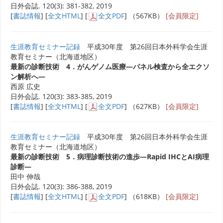
日外会誌. 120(3): 381-382, 2019
[
書誌情報
] [
全文HTML
] [
全文PDF
] （567KB）
[会員限定]
生涯教育セミナー記録
平成30年度 第26回日本外科学会生涯
教育セミナー（北海道地区）
最新の診断技術 4．がんゲノム医療―パネル検査から全エクソ
ン解析へ―
西原 広史
日外会誌. 120(3): 383-385, 2019
[
書誌情報
] [
全文HTML
] [
全文PDF
] （627KB）
[会員限定]
生涯教育セミナー記録
平成30年度 第26回日本外科学会生涯
教育セミナー（北海道地区）
最新の診断技術 5．病理診断技術の進歩―Rapid IHCとAI病理
診断―
田中 伸哉
日外会誌. 120(3): 386-388, 2019
[
書誌情報
] [
全文HTML
] [
全文PDF
] （618KB）
[会員限定]