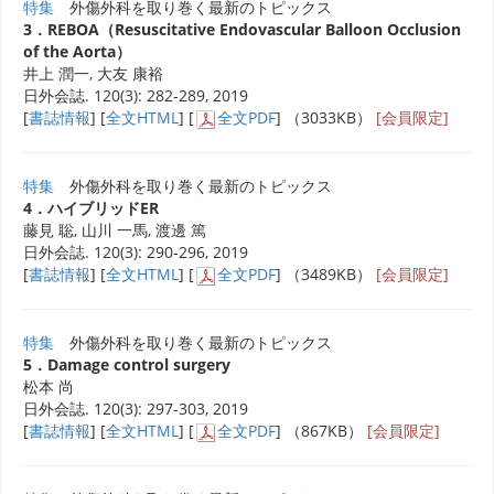
特集
外傷外科を取り巻く最新のトピックス
3．REBOA（Resuscitative Endovascular Balloon Occlusion
of the Aorta）
井上 潤一, 大友 康裕
日外会誌. 120(3): 282-289, 2019
[
書誌情報
] [
全文HTML
] [
全文PDF
] （3033KB）
[会員限定]
特集
外傷外科を取り巻く最新のトピックス
4．ハイブリッドER
藤見 聡, 山川 一馬, 渡邊 篤
日外会誌. 120(3): 290-296, 2019
[
書誌情報
] [
全文HTML
] [
全文PDF
] （3489KB）
[会員限定]
特集
外傷外科を取り巻く最新のトピックス
5．Damage control surgery
松本 尚
日外会誌. 120(3): 297-303, 2019
[
書誌情報
] [
全文HTML
] [
全文PDF
] （867KB）
[会員限定]