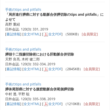
手術のtips and pitfalls
「局所進行膵癌に対する動脈合併膵切除のtips and pitfalls」に
よせて
高野 重紹
日外会誌. 120(3): 331, 2019
[
書誌情報
] [
全文HTML
] [
全文PDF
] （500KB）
[会員限定]
手術のtips and pitfalls
膵頭十二指腸切除術における肝動脈合併切除
天野 良亮, 木村 健二郎
日外会誌. 120(3): 332-334, 2019
[
書誌情報
] [
全文HTML
] [
全文PDF
] （2845KB）
[会員限定]
手術のtips and pitfalls
膵体尾部癌に対する腹腔動脈合併尾側膵切除
中村 透, 平野 聡
日外会誌. 120(3): 335-338, 2019
[
書誌情報
] [
全文HTML
] [
全文PDF
] （1210KB）
[会員限定]