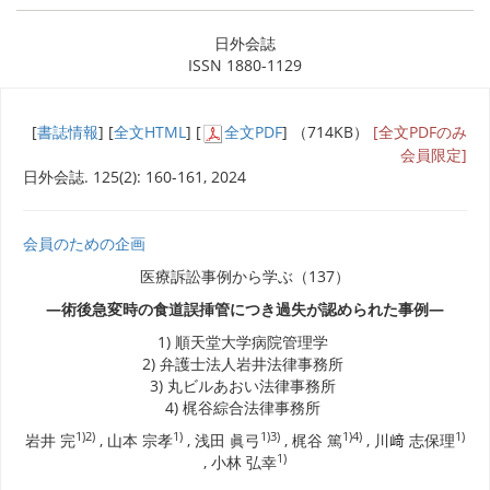
日外会誌
ISSN 1880-1129
[
書誌情報
] [
全文HTML
] [
全文PDF
] （714KB）
[全文PDFのみ
会員限定]
日外会誌. 125(2): 160-161, 2024
会員のための企画
医療訴訟事例から学ぶ（137）
―術後急変時の食道誤挿管につき過失が認められた事例―
1) 順天堂大学病院管理学
2) 弁護士法人岩井法律事務所
3) 丸ビルあおい法律事務所
4) 梶谷綜合法律事務所
1)
2)
1)
1)
3)
1)
4)
1)
岩井 完
, 山本 宗孝
, 浅田 眞弓
, 梶谷 篤
, 川﨑 志保理
1)
, 小林 弘幸