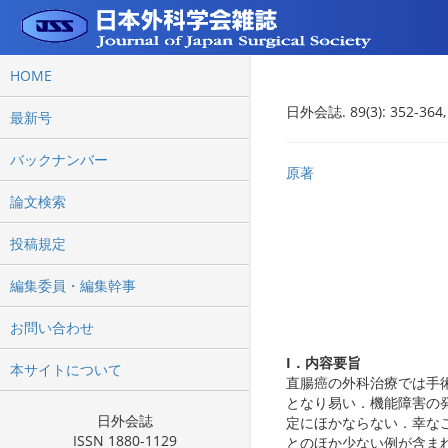
HOME
日外会誌. 89(3): 352-364,
最新号
バックナンバー
原著
論文検索
投稿規定
編集委員・編集幹事
お問い合わせ
I．内容要旨
本サイトについて
直腸癌の外科治療では手
となり易い．機能障害の
日外会誌
定にほかならない．幸な
ISSN 1880-1129
とのほか少ない例が含ま