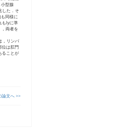
，小型腺
比した．そ
胞も同様に
もlyに準
く，両者を
は，リンパ
部位は肛門
あることが
の論文へ >>