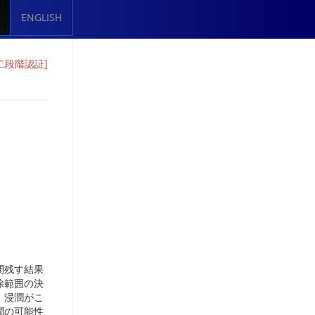
ENGLISH
二段階認証]
間残す結果
除範囲の決
，浸潤がこ
潤の可能性