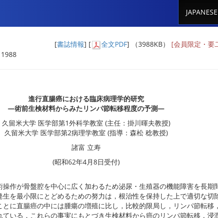
JAPANESE
[
書誌情報
] [
全文PDF
] （3988KB）
[会員限定・要
 1988
進行直腸癌における臨床病理学的研究
―術前生検材料からみたリンパ節転移程度の予測―
久留米大学 医学部第1外科学教室 (主任：掛川暉夫教授)
久留米大学 医学部第2病理学教室 (指導：森松 稔教授)
諸富 立寿
(昭和62年4月8日受付)
術操作が骨盤腔を中心に広く加わるため泌尿・生殖器の機能障害を長期
発生を最小限にとどめるための努力は，根治性を保持した上で適切な切
ことに直腸癌の中には腫瘍の増殖に比し，比較的限局し，リンパ節転移
れている．これらの事実にもとづき生検材料から癌のリンパ節転移，浸