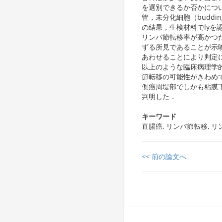
を選別できるか否かにつ
管，未分化細胞（budd
の結果，生検材料でly
リンパ節転移率が高かつ
ずる所見であることが示唆
あわせることにより判定
以上のような臨床病理学的
節転移の可能性がきわめ
側癌周堤部でしかも粘膜
判明した．
キーワード
直腸癌, リンパ節転移, リ
<< 前の論文へ