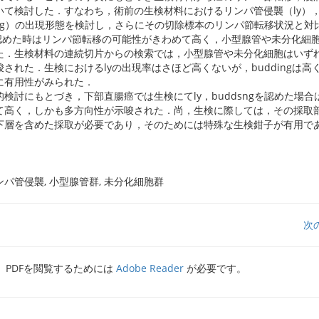
いて検討した．すなわち，術前の生検材料におけるリンパ管侵襲（ly）
ing）の出現形態を検討し，さらにその切除標本のリンパ節転移状況と対
を認めた時はリンパ節転移の可能性がきわめて高く，小型腺管や未分化細
た．生検材料の連続切片からの検索では，小型腺管や未分化細胞はいずれ
された．生検におけるlyの出現率はさほど高くないが，buddingは高
に有用性がみられた．
検討にもとづき，下部直腸癌では生検にてly，buddsngを認めた場合
て高く，しかも多方向性が示唆された．尚，生検に際しては，その採取
下層を含めた採取が必要であり，そのためには特殊な生検鉗子が有用で
ンパ管侵襲, 小型腺管群, 未分化細胞群
次
PDFを閲覧するためには
Adobe Reader
が必要です。