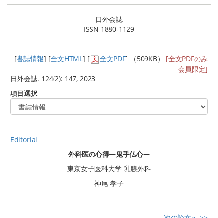
日外会誌
ISSN 1880-1129
[
書誌情報
] [
全文HTML
] [
全文PDF
] （509KB）
[全文PDFのみ
会員限定]
日外会誌. 124(2): 147, 2023
項目選択
Editorial
外科医の心得―鬼手仏心―
東京女子医科大学 乳腺外科
神尾 孝子
次の論文へ >>