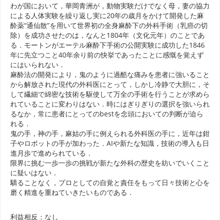
わが国において，華岡青洲が，動物実験だけでなく母，妻の協力
による人体実験を繰り返し実に20年の歳月をかけて開発した麻
酔薬“通仙散”を用いて世界初の全身麻酔下の外科手術（乳癌の切
除）を成功させたのは，なんと1804年（文化元年）のことであ
る．モートンがエーテル麻酔下手術の公開実験に成功した1846
年に先立つこと40年余り前の快挙であったことに感慨を覚えず
にはいられない．
麻酔法の開発により，鬼のように過酷な痛みを患者に強いること
から解放された現代の外科医にとって，しかし冷静で大胆に，そ
して繊細で綿密な技術を駆使して万全の手術を行うことが求めら
れていることに変わりはない．時にはぎりぎりの選択を強いられ
るなか，常に患者にとってのbestを念頭においての判断が迫ら
れる．
鬼の手，神の手，麻姑の手に例えられる外科医の手に，近年は鉗
子やロボットの手が加わった．AIや新たな知識，技術の導入も日
進月歩で進められている．
限界に挑む一歩一歩の挑戦が新たな外科の歴史を紡いでいくこと
に疑いはない．
驕ることなく，プロとしての自覚と責任をもって日々技術と心を
磨く精進を重ねていきたいものである．
利益相反：なし