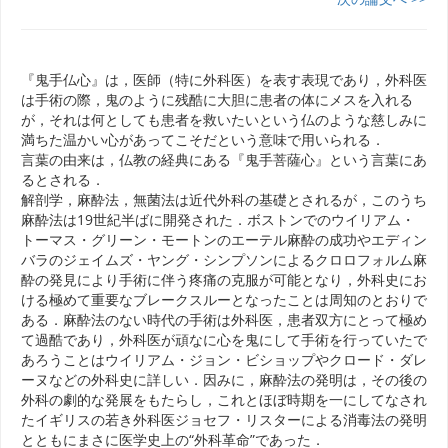
『鬼手仏心』は，医師（特に外科医）を表す表現であり，外科医
は手術の際，鬼のように残酷に大胆に患者の体にメスを入れる
が，それは何としても患者を救いたいという仏のような慈しみに
満ちた温かい心があってこそだという意味で用いられる．
言葉の由来は，仏教の経典にある『鬼手菩薩心』という言葉にあ
るとされる．
解剖学，麻酔法，無菌法は近代外科の基礎とされるが，このうち
麻酔法は19世紀半ばに開発された．ボストンでのウイリアム・
トーマス・グリーン・モートンのエーテル麻酔の成功やエディン
バラのジェイムズ・ヤング・シンプソンによるクロロフォルム麻
酔の発見により手術に伴う疼痛の克服が可能となり，外科史にお
ける極めて重要なブレークスルーとなったことは周知のとおりで
ある．麻酔法のない時代の手術は外科医，患者双方にとって極め
て過酷であり，外科医が頑なに心を鬼にして手術を行っていたで
あろうことはウイリアム・ジョン・ビショップやクロード・ダレ
ーヌなどの外科史に詳しい．因みに，麻酔法の発明は，その後の
外科の劇的な発展をもたらし，これとほぼ時期を一にしてなされ
たイギリスの若き外科医ジョセフ・リスターによる消毒法の発明
とともにまさに医学史上の“外科革命”であった．