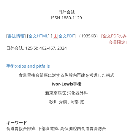
日外会誌
ISSN 1880-1129
[
書誌情報
] [
全文HTML
] [
全文PDF
] （1935KB）
[全文PDFのみ
会員限定]
日外会誌. 125(5): 462-467, 2024
手術のtips and pitfalls
食道胃接合部癌に対する胸腔内再建を考慮した術式
Ivor-Lewis手術
新東京病院 消化器外科
砂川 秀樹 , 岡部 寛
キーワード
食道胃接合部癌, 下部食道癌, 高位胸腔内食道胃管吻合