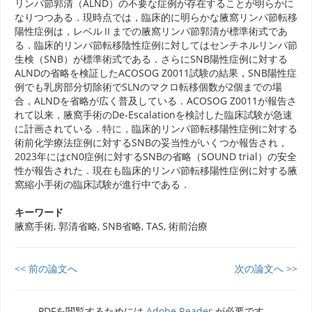
リンパ節郭清（ALND）の不要な症例が存在することが明らかに
なりつつある．現時点では，臨床的に明らかな腋窩リンパ節転移
陽性症例は，レベルⅡまでの腋窩リンパ節郭清が標準術式であ
る．臨床的リンパ節転移陰性症例に対してはセンチネルリンパ節
生検（SNB）が標準術式である．さらにSNB陽性症例に対する
ALNDの省略を検証したACOSOG Z0011試験の結果，SNB陽性症
例でも乳房部分切除術でSLNのマクロ転移個数が2個までの場
合，ALNDを省略が広く普及している．ACOSOG Z0011が報告さ
れて以来，腋窩手術のDe-Escalationを検討した臨床試験が急速
に計画されている．特に，臨床的リンパ節転移陽性症例に対する
術前化学療法症例に対するSNBの妥当性がいくつか報告され，
2023年にはcN0症例に対するSNBの省略（SOUND trial）の安全
性が報告された．現在も臨床的リンパ節転移陽性症例に対する腋
窩縮小手術の臨床試験が進行中である．
キーワード
腋窩手術, 郭清省略, SNB省略, TAS, 術前治療
<< 前の論文へ
次の論文へ >>
PDFを閲覧するためには
Adobe Reader
が必要です。