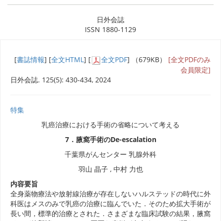
日外会誌
ISSN 1880-1129
[
書誌情報
] [
全文HTML
] [
全文PDF
] （679KB）
[全文PDFのみ
会員限定]
日外会誌. 125(5): 430-434, 2024
特集
乳癌治療における手術の省略について考える
7．腋窩手術のDe-escalation
千葉県がんセンター 乳腺外科
羽山 晶子 , 中村 力也
内容要旨
全身薬物療法や放射線治療が存在しないハルステッドの時代に外
科医はメスのみで乳癌の治療に臨んでいた．そのため拡大手術が
長い間，標準的治療とされた．さまざまな臨床試験の結果，腋窩