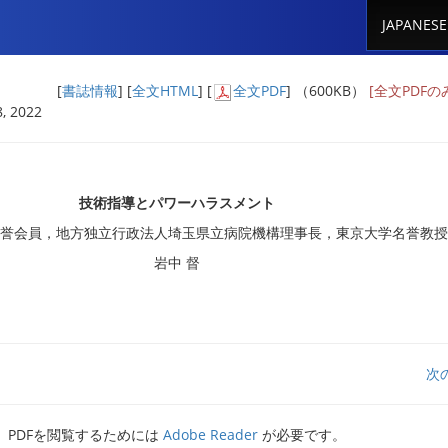
JAPANESE
[
書誌情報
] [
全文HTML
] [
全文PDF
] （600KB）
[全文PDF
, 2022
技術指導とパワーハラスメント
名誉会員，地方独立行政法人埼玉県立病院機構理事長，東京大学名誉教
岩中 督
次
PDFを閲覧するためには
Adobe Reader
が必要です。