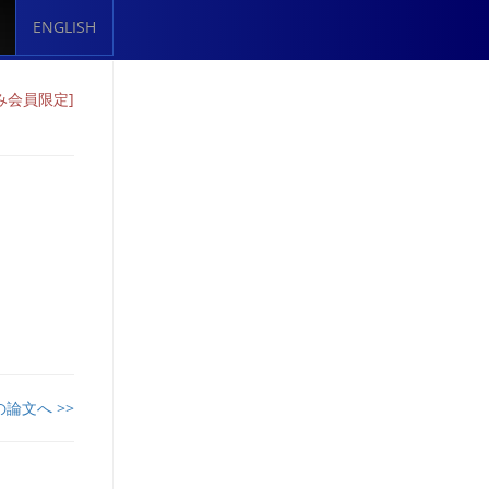
ENGLISH
のみ会員限定]
授
の論文へ >>