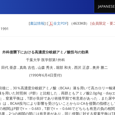
JAPANESE
[
書誌情報
] [
全文PDF
] （4633KB）
[会員限定・要
 1991
外科侵襲下における高濃度分岐鎖アミノ酸投与の効果
千葉大学 医学部第1外科
 田代 亜彦 , 真島 吉也 , 山森 秀夫 , 堀部 和夫 , 西沢 正彦 , 奥井 勝二
(1990年6月4日受付)
前後に，30％高濃度分岐鎖アミノ酸（BCAA）液を用いて高カロリー輸
を用いた対照例（P群）と比較した．両群ともアミノ酸2.0g/kg・day
を投与した．窒素平衡は，T群が良好であり術後早期で有意差があった．また尿
A）は，BCAA投与により影響を受けないことからU-CAを侵襲の指標と
の相関はP群でr＝－0.683，T群でr＝－0.646でどちらも有意の負の相
結果，2つの相関の間には有意差があり，同じ侵襲に対する窒素平衡はT