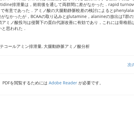
stidine排泄量は，術前後を通して両群間に差がなかった．rapid turnover 
で有意であった．アミノ酸の大腿動静脈較差の検討によるとphenylalan
に差がなかったが，BCAAの取り込みとglutamine，alanineの放出はT
鎖アミノ酸投与は侵襲下の蛋白代謝改善に有効であり，これには骨格筋
いと思われた．
カテコールアミン排泄量, 大腿動静脈アミノ酸分析
次
PDFを閲覧するためには
Adobe Reader
が必要です。