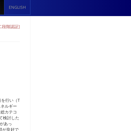
ENGLISH
二段階認証]
液を行い（T
エネルギー
中総カテコ
して検討した
関があっ
群が良好で