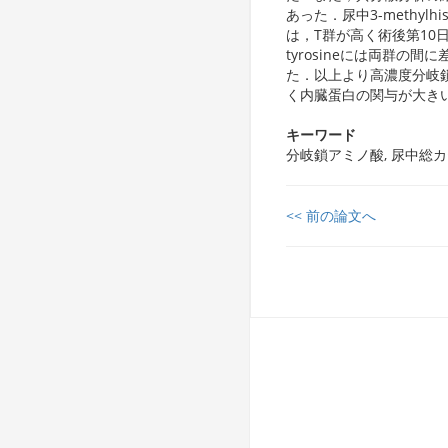
あった．尿中3-methylhi
は，T群が高く術後第10日
tyrosineには両群の間
た．以上より高濃度分岐
く内臓蛋白の関与が大き
キーワード
分岐鎖アミノ酸, 尿中総
<< 前の論文へ