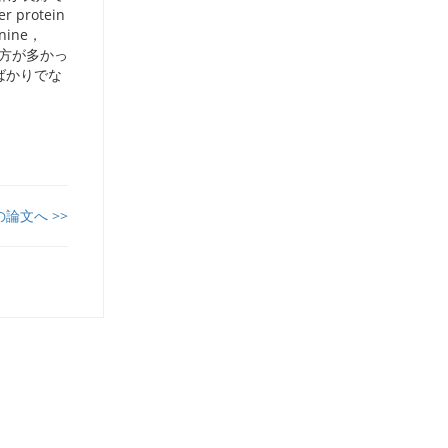
protein
ine，
群の方が多かっ
ばかりでな
の論文へ >>