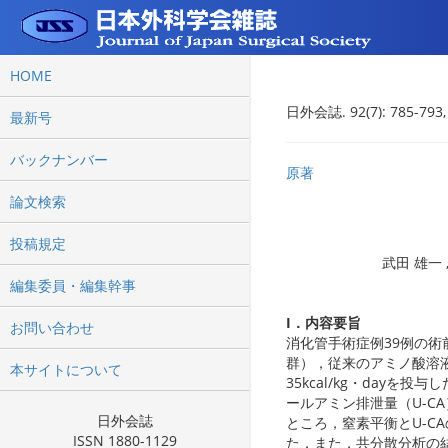
HOME
日外会誌. 92(7): 785-793,
最新号
バックナンバー
原著
論文検索
投稿規定
武田 雄一 ,
編集委員・編集幹事
I．内容要旨
お問い合わせ
消化管手術症例39例の術
群），従来のアミノ酸溶液
本サイトについて
35kcal/kg・day
ールアミン排泄量（U-C
日外会誌
ところ，窒素平衡とU-CA
ISSN 1880-1129
た．また，共分散分析の