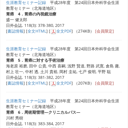
生涯教育セミナー記録
平成28年度 第24回日本外科学会生涯
教育セミナー（北海道地区）
胃癌 4．胃癌の内視鏡治療
盛一 健太郎
日外会誌. 118(3): 378-380, 2017
[
書誌情報
] [
全文HTML
] [
全文PDF
] （274KB）
[会員限定]
生涯教育セミナー記録
平成28年度 第24回日本外科学会生涯
教育セミナー（北海道地区）
胃癌 5．胃癌に対する手術治療
海老原 裕磨, 田中 公貴, 中西 喜嗣, 浅野 賢道, 野路 武寛, 倉島 庸,
村上 壮一, 中村 透, 土川 貴裕, 岡村 圭祐, 七戸 俊明, 平野 聡
日外会誌. 118(3): 381-382, 2017
[
書誌情報
] [
全文HTML
] [
全文PDF
] （207KB）
[会員限定]
生涯教育セミナー記録
平成28年度 第24回日本外科学会生涯
教育セミナー（北海道地区）
胃癌 6．周術期管理―クリニカルパス―
川村 秀樹
日外会誌. 118(3): 383-384, 2017