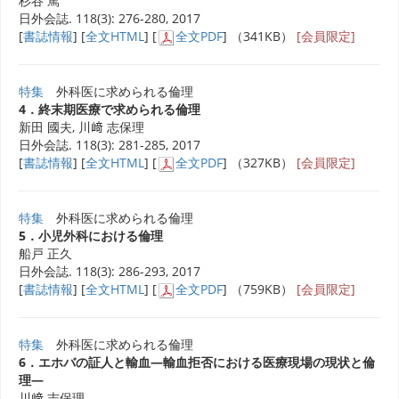
杉谷 篤
日外会誌. 118(3): 276-280, 2017
[
書誌情報
] [
全文HTML
] [
全文PDF
] （341KB）
[会員限定]
特集
外科医に求められる倫理
4．終末期医療で求められる倫理
新田 國夫, 川﨑 志保理
日外会誌. 118(3): 281-285, 2017
[
書誌情報
] [
全文HTML
] [
全文PDF
] （327KB）
[会員限定]
特集
外科医に求められる倫理
5．小児外科における倫理
船戸 正久
日外会誌. 118(3): 286-293, 2017
[
書誌情報
] [
全文HTML
] [
全文PDF
] （759KB）
[会員限定]
特集
外科医に求められる倫理
6．エホバの証人と輸血―輸血拒否における医療現場の現状と倫
理―
川﨑 志保理