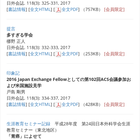
日外会誌. 118(3): 325-331, 2017
[
書誌情報
] [
全文HTML
] [
全文PDF
] （757KB）
[会員限定]
提言
多すぎる学会
梛野 正人
日外会誌. 118(3): 332-333, 2017
[
書誌情報
] [
全文HTML
] [
全文PDF
] （253KB）
[会員限定]
印象記
2016 Japan Exchange Fellowとしての第102回ACS会議参加お
よび米国施設見学
戸島 剛男
日外会誌. 118(3): 334-337, 2017
[
書誌情報
] [
全文HTML
] [
全文PDF
] （428KB）
[会員限定]
生涯教育セミナー記録
平成28年度 第24回日本外科学会生涯
教育セミナー（東北地区）
「胃癌」によせて