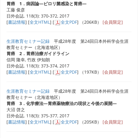
胃癌 1．病因論―ピロリ菌感染と胃癌―
工藤 俊彦
日外会誌. 118(3): 370-372, 2017
[
書誌情報
] [
全文HTML
] [
全文PDF
] （206KB）
[会員限定]
生涯教育セミナー記録
平成28年度 第24回日本外科学会生涯
教育セミナー（北海道地区）
胃癌 2．胃癌治療ガイドライン
信岡 隆幸, 竹政 伊知朗
日外会誌. 118(3): 373-374, 2017
[
書誌情報
] [
全文HTML
] [
全文PDF
] （197KB）
[会員限定]
生涯教育セミナー記録
平成28年度 第24回日本外科学会生涯
教育セミナー（北海道地区）
胃癌 3．化学療法―胃癌薬物療法の現状と今後の展開―
大沼 啓之
日外会誌. 118(3): 375-377, 2017
[
書誌情報
] [
全文HTML
] [
全文PDF
] （205KB）
[会員限定]