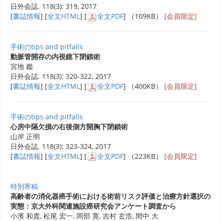
日外会誌. 118(3): 319, 2017
[
書誌情報
] [
全文HTML
] [
全文PDF
] （109KB）
[会員限定]
手術のtips and pitfalls
動脈管開存の内視鏡下閉鎖術
宮地 鑑
日外会誌. 118(3): 320-322, 2017
[
書誌情報
] [
全文HTML
] [
全文PDF
] （400KB）
[会員限定]
手術のtips and pitfalls
心房中隔欠損の右後側方開胸下閉鎖術
山岸 正明
日外会誌. 118(3): 323-324, 2017
[
書誌情報
] [
全文HTML
] [
全文PDF
] （223KB）
[会員限定]
特別寄稿
高齢者の消化器癌手術における術前リスク評価と治療方針選択の
実態：京大外科関連施設癌研究会アンケート調査から
小濱 和貴, 松尾 宏一, 岡部 寛, 吉村 玄浩, 間中 大