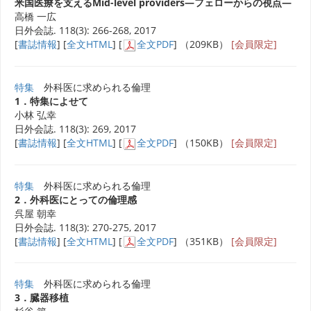
米国医療を支えるMid-level providers―フェローからの視点―
高橋 一広
日外会誌. 118(3): 266-268, 2017
[
書誌情報
] [
全文HTML
] [
全文PDF
] （209KB）
[会員限定]
特集
外科医に求められる倫理
1．特集によせて
小林 弘幸
日外会誌. 118(3): 269, 2017
[
書誌情報
] [
全文HTML
] [
全文PDF
] （150KB）
[会員限定]
特集
外科医に求められる倫理
2．外科医にとっての倫理感
呉屋 朝幸
日外会誌. 118(3): 270-275, 2017
[
書誌情報
] [
全文HTML
] [
全文PDF
] （351KB）
[会員限定]
特集
外科医に求められる倫理
3．臓器移植