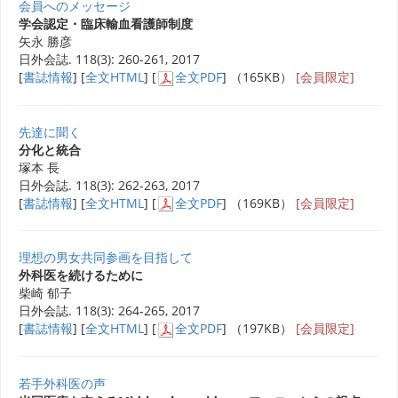
会員へのメッセージ
学会認定・臨床輸血看護師制度
矢永 勝彦
日外会誌. 118(3): 260-261, 2017
[
書誌情報
] [
全文HTML
] [
全文PDF
] （165KB）
[会員限定]
先達に聞く
分化と統合
塚本 長
日外会誌. 118(3): 262-263, 2017
[
書誌情報
] [
全文HTML
] [
全文PDF
] （169KB）
[会員限定]
理想の男女共同参画を目指して
外科医を続けるために
柴崎 郁子
日外会誌. 118(3): 264-265, 2017
[
書誌情報
] [
全文HTML
] [
全文PDF
] （197KB）
[会員限定]
若手外科医の声