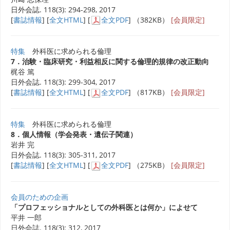
日外会誌. 118(3): 294-298, 2017
[
書誌情報
] [
全文HTML
] [
全文PDF
] （382KB）
[会員限定]
特集
外科医に求められる倫理
7．治験・臨床研究・利益相反に関する倫理的規律の改正動向
梶谷 篤
日外会誌. 118(3): 299-304, 2017
[
書誌情報
] [
全文HTML
] [
全文PDF
] （817KB）
[会員限定]
特集
外科医に求められる倫理
8．個人情報（学会発表・遺伝子関連）
岩井 完
日外会誌. 118(3): 305-311, 2017
[
書誌情報
] [
全文HTML
] [
全文PDF
] （275KB）
[会員限定]
会員のための企画
「プロフェッショナルとしての外科医とは何か」によせて
平井 一郎
日外会誌. 118(3): 312, 2017