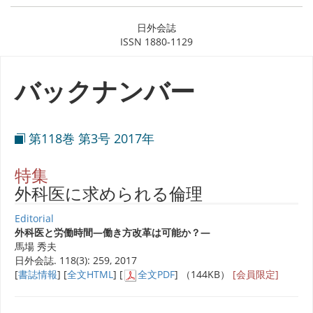
日外会誌
ISSN 1880-1129
バックナンバー
第118巻 第3号 2017年
特集
外科医に求められる倫理
Editorial
外科医と労働時間―働き方改革は可能か？―
馬場 秀夫
日外会誌. 118(3): 259, 2017
[
書誌情報
] [
全文HTML
] [
全文PDF
] （144KB）
[会員限定]