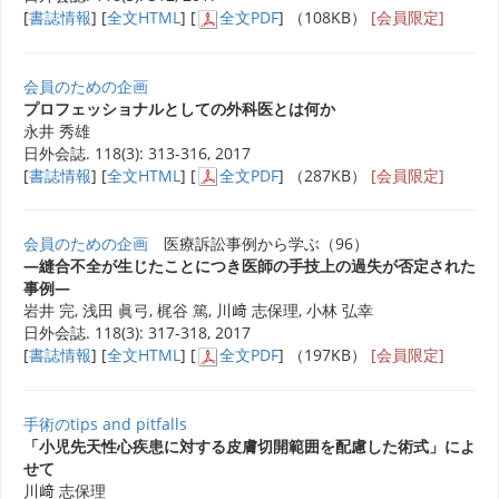
[
書誌情報
] [
全文HTML
] [
全文PDF
] （108KB）
[会員限定]
会員のための企画
プロフェッショナルとしての外科医とは何か
永井 秀雄
日外会誌. 118(3): 313-316, 2017
[
書誌情報
] [
全文HTML
] [
全文PDF
] （287KB）
[会員限定]
会員のための企画
医療訴訟事例から学ぶ（96）
―縫合不全が生じたことにつき医師の手技上の過失が否定された
事例―
岩井 完, 浅田 眞弓, 梶谷 篤, 川﨑 志保理, 小林 弘幸
日外会誌. 118(3): 317-318, 2017
[
書誌情報
] [
全文HTML
] [
全文PDF
] （197KB）
[会員限定]
手術のtips and pitfalls
「小児先天性心疾患に対する皮膚切開範囲を配慮した術式」によ
せて
川﨑 志保理