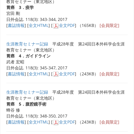
教育セミナー（東北地区）
胃癌 3．疫学
宮田 剛
日外会誌. 118(3): 343-344, 2017
[
書誌情報
] [
全文HTML
] [
全文PDF
] （165KB）
[会員限定]
生涯教育セミナー記録
平成28年度 第24回日本外科学会生涯
教育セミナー（東北地区）
胃癌 4．ガイドライン
武者 宏昭
日外会誌. 118(3): 345-347, 2017
[
書誌情報
] [
全文HTML
] [
全文PDF
] （243KB）
[会員限定]
生涯教育セミナー記録
平成28年度 第24回日本外科学会生涯
教育セミナー（東北地区）
胃癌 5．腹腔鏡手術
蜂谷 修
日外会誌. 118(3): 348-350, 2017
[
書誌情報
] [
全文HTML
] [
全文PDF
] （243KB）
[会員限定]