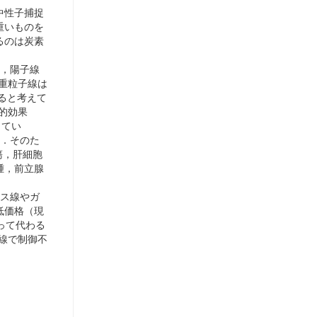
中性子捕捉
重いものを
るのは炭素
，陽子線
方，重粒子線は
ると考えて
的効果
としてい
る．そのた
瘍，肝細胞
腫，前立腺
ス線やガ
低価格（現
って代わる
射線で制御不