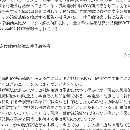
きる可能性はあがってきている．乳房部分切除の術前治療として，ある
移を有する乳癌の原発巣に対して，体幹部定位放射線治療や強度変調放
，その治療成績を検討する報告が散見される．粒子線治療，特に炭素イ
物学的効果比がエックス線の3倍であり，量子科学技術研究開発機構QS
高い局所制御率が報告されている．
, 定位放射線治療, 粒子線治療
次
を局所療法の省略と考えるのにはいまだ抵抗がある．限局性の固形癌に
するほどのエビデンスはまだないと考えている．
局所療法はあるのか，放射線治療は手術に代わり得るのか．現在の乳癌
乳房術後の補助療法，再発癌の局所治療である．再発癌の治療には，骨
移に対する全脳照射の様に症状緩和を目的としたものの他，脳転移に対
移に対する定位照射も保険適用になるエビデンスを有している．転移部
められているということは，乳癌＝放射線治療では治らない癌という図
原発巣を手術と同等に制御する事は可能なのだろうか．
，いくつかの臨床試験が示す様に，今までのエックス線の通常照射法で