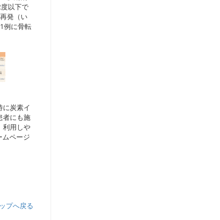
2度以下で
外再発（い
1例に骨転
特に炭素イ
患者にも施
，利用しや
ームページ
ップへ戻る