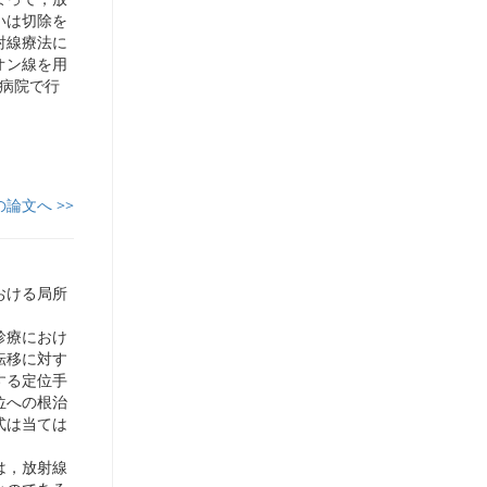
いは切除を
射線療法に
オン線を用
T病院で行
の論文へ >>
おける局所
診療におけ
転移に対す
する定位手
位への根治
式は当ては
は，放射線