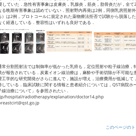
を要していた．急性有害事象は皮膚炎，乳腺炎，筋炎，肋骨炎だが，全て
なる晩期有害事象は認めていない．照射野内再発は2例，同側乳房照射
る）は2例，プロトコールに規定された薬物療法拒否で試験から脱落した
なく経過している．整容性はいずれも良好である．
通常分割照射法では制御率が低かった乳癌も，定位照射や粒子線治療，
績が報告されている．炭素イオン線治療は，麻酔や手術切除が不可能な
理工学的な研究開発がさらに進んで，施設が増え，治療費用が低減して
待している．臨床試験に関する情報と患者紹介については，QST病院ホ
子線治療について」を参照されたい．
.jp/hospital/radiotherapy/explanation/doctor14.php
stcirt@qst.go.jp
このページのト