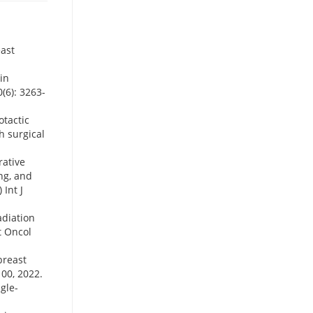
east
 in
(6): 3263-
otactic
h surgical
rative
ng, and
Int J
adiation
at Oncol
 breast
100, 2022.
gle-