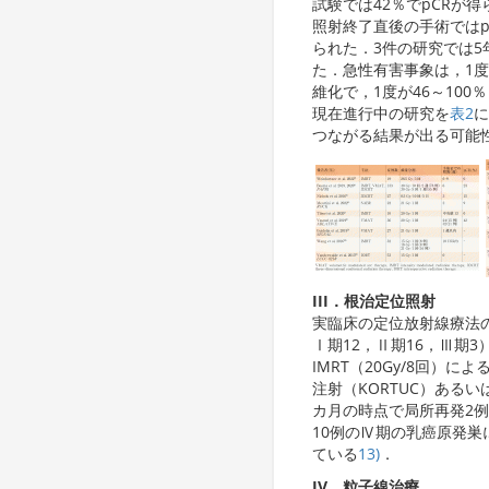
試験では42％でpCRが
照射終了直後の手術では
られた．3件の研究では5
た．急性有害事象は，1度
維化で，1度が46～100
現在進行中の研究を
表2
に
つながる結果が出る可能
III．根治定位照射
実臨床の定位放射線療法
Ⅰ期12，Ⅱ期16，Ⅲ期3）
IMRT（20Gy/8回）
注射（KORTUC）あるい
カ月の時点で局所再発2例
10例のⅣ期の乳癌原発巣に対
ている
13)
．
IV．粒子線治療