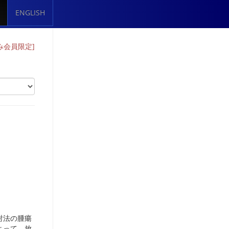
ENGLISH
のみ会員限定]
射法の腫瘍
よって，放