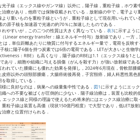
な光子線（エックス線やガンマ線）以外に，陽子線，重粒子線，ホウ素
た治療があり，他癌では保険収載されている．放射線の中で，電子より
線より重いものを重粒子線というが，重粒子線として現在用いられてい
素の原子核を加速器で光速の約70％に加速したものである．
されやすいが，この二つの性質は大きく異なっている．
表3
に示すように
Linear energy transfer：線エネルギー付与）放射線であり，一
ETとは，単位距離あたりに物質に付与するエネルギー量で，電荷を反映す
子核に陽子6個を持つ炭素では6倍の電荷である．LETが大きいと生物学
cal effectiveness：RBE）も高くなり，陽子線のRBEは1.1（エックス線を1
3であり，細胞や組織に与える損傷（がんを殺す力）が強い放射線であ
われていた腫瘍にも優れた効果を発揮し，2024年6月現在，骨軟部腫
上皮癌以外の頭頸部腫瘍，大腸癌術後再発，子宮頸癌，婦人科悪性黒色
用を取得している．
同様に良好なのは，病巣への線量集中性である．
図1
に示すようにエック
組織への不要な被ばくが圧倒的に少ない．陽子線治療は，装置も比較的
で，エックス線と同様の理論で使えるため将来的にはエックス線治療に取
重粒子線は装置も高価（現状150億円程度）で大型であり，低LET放
な治療と位置付けられる．