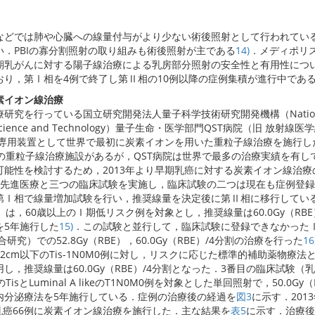
などでは肺や心臓への線量付与がより少ない術後照射として行われてい
．PBIの寡分割照射の取り組みも術後照射が主である
14)
．メディポリ
期乳がんに対する陽子線治療による乳房部分照射の安全性と有用性につ
おり，第Ⅰ相を4例で終了し第Ⅱ相の10例以降の症例集積が進行中であ
素イオン線治療
研究を行っている国立研究開発法人量子科学技術研究開発機構（Nation
ntum Science and Technology）量子生命・医学部門QST病院（旧 放射線
臨床専用装置として世界で最初に炭素イオンを用いた重粒子線治療を施行し
の重粒子線治療施設があるが，QST病院は世界で最多の治療実績を有し
可能性を検討するため，2013年より早期乳癌に対する炭素イオン線治療
先進医療と三つの臨床試験を実施し，臨床試験の二つは現在も症例登録
第Ⅰ相で線量増加試験を行い，推奨線量を決定後に第Ⅱ相に移行してい
は，60歳以上のⅠ期低リスク例を対象とし，推奨線量は60.0Gy（RBE
を5年施行した
15)
．この試験と並行して，臨床試験に登録できなかった
研究）での52.8Gy（RBE），60.0Gy（RBE）/4分割の治療を行った
16
2cm以下のTis-1N0M0例に対し，リスクに応じた標準的補助薬物療法
，推奨線量は60.0Gy（RBE）/4分割となった．3番目の臨床試験（
isとLuminal A likeのT1N0M0例を対象とした単回照射で，50.0Gy
内分泌療法を5年施行している．症例の治療後の経過を
図3
に示す．201
期乳癌66例に炭素イオン線治療を施行した．主な結果を
表5
に示す．治療後