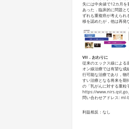
失には中央値で12カ月
あった．臨床的に問題と
ずれも重複癌が考えられ
移を認めたが，他は再発
VII．おわりに
従来のエックス線による
オン線治療では有望な成
行可能な治療であり，物
すい治療となる将来を期
の「乳がんに対する重粒
https://www.nirs.qst.go
問い合わせアドレス: ml-brea
利益相反：なし