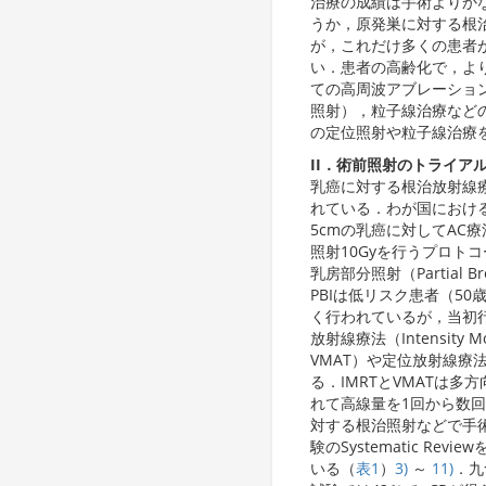
治療の成績は手術よりか
うか，原発巣に対する根
が，これだけ多くの患者
い．患者の高齢化で，よ
ての高周波アブレーショ
照射），粒子線治療など
の定位照射や粒子線治療
II．術前照射のトライア
乳癌に対する根治放射線
れている．わが国における
5cmの乳癌に対してAC療法4
照射10Gyを行うプロト
乳房部分照射（Partial 
PBIは低リスク患者（50
く行われているが，当初
放射線療法（Intensity Modul
VMAT）や定位放射線療法（St
る．IMRTとVMATは
れて高線量を1回から数回
対する根治照射などで手術
験のSystematic Rev
いる（
表1
）
3)
～
11)
．九