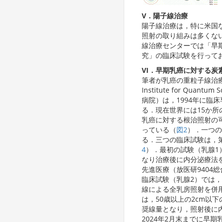
V．陽子線治療
陽子線治療は，特に米国
照射の取り組みは多くない
線治療センターでは「早
究」の臨床試験を行って
VI．早期乳癌に対する炭
筆者が乳癌の重粒子線治療
Institute for Qua
病院）は，1994年に
る．現在世界には15か所
乳癌に対する根治照射の
っている（
図2
）．一つの
る．三つの臨床試験は，
4
）．最初の試験（乳腺1）
なり治療後に内分泌療法
先進医療（放医研9404総合
臨床試験（乳腺2）では，
線による全乳房照射を併用し
は，50歳以上の2cm以下のT
奨線量となり，照射後に
2024年2月末までに早