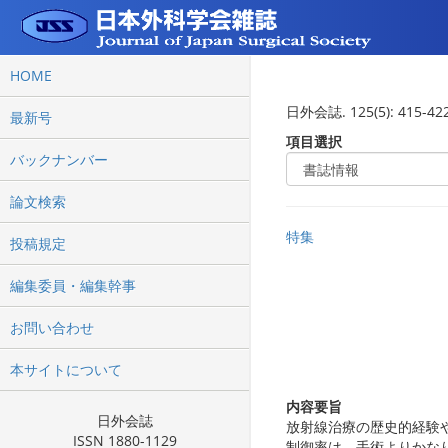
HOME
日外会誌. 125(5): 415-422
最新号
項目選択
バックナンバー
論文検索
特集
投稿規定
編集委員・編集幹事
お問い合わせ
本サイトについて
内容要旨
日外会誌
放射線治療の歴史的経験
ISSN 1880-1129
制御率は，手術よりかな