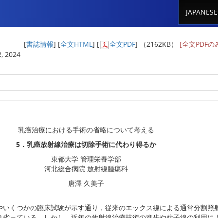
JAPANESE
[
書誌情報
] [
全文HTML
] [
全文PDF
] （2162KB）
[全文PDF
, 2024
乳癌治療における手術の省略について考える
5．乳癌放射線治療は切除手術に代わり得るか
東都大学 管理栄養学部
河北総合病院 放射線腫瘍科
唐澤 久美子
やいくつかの臨床試験が示す通り，従来のエックス線による通常分割照
り劣っている．しかし，近年の放射線治療技術の進歩や粒子線の利用に