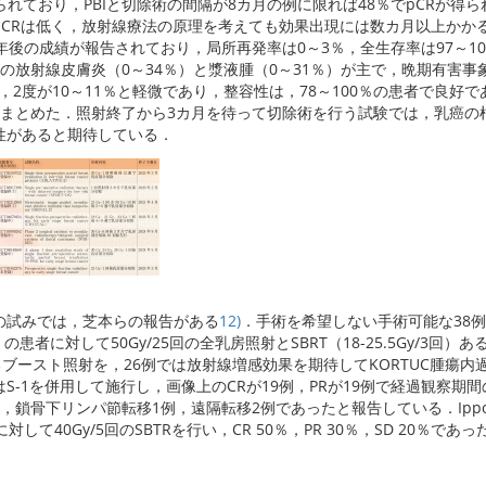
得られており，PBIと切除術の間隔が8カ月の例に限れば48％でpCRが得
pCRは低く，放射線療法の原理を考えても効果出現には数カ月以上かか
年後の成績が報告されており，局所再発率は0～3％，全生存率は97～10
の放射線皮膚炎（0～34％）と漿液腫（0～31％）が主で，晩期有害事
％，2度が10～11％と軽微であり，整容性は，78～100％の患者で良好
まとめた．照射終了から3カ月を待って切除術を行う試験では，乳癌の
性があると期待している．
の試みでは，芝本らの報告がある
12)
．手術を希望しない手術可能な38例
の患者に対して50Gy/25回の全乳房照射とSBRT（18-25.5Gy/3回）あ
によるブースト照射を，26例では放射線増感効果を期待してKORTUC腫瘍内
はS-1を併用して施行し，画像上のCRが19例，PRが19例で経過観察期間
，鎖骨下リンパ節転移1例，遠隔転移2例であったと報告している．Ippol
して40Gy/5回のSBTRを行い，CR 50％，PR 30％，SD 20％であ