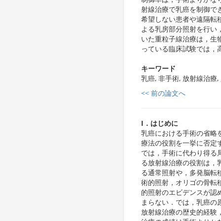
射線治療で乳癌を制御で
希望しない患者や遠隔転
よる乳房部分照射を行い
いた重粒子線治療は，生
っている臨床試験では，
キーワード
乳癌, 非手術, 放射線治療
<< 前の論文へ
I．はじめに
乳癌における手術の省略
療法の役割を一挙に否定
では，手術に代わり得る
る放射線治療の役割は，
る通常照射や，多発脳転
術的照射，オリゴの骨転
的照射のエビデンスが認
まらない．では，乳癌の
放射線治療の歴史的経験