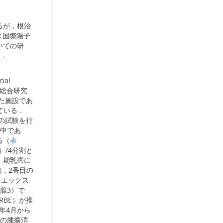
るが，根治
ス国際陽子
いての研
る．
al
医学総合研究
た施設であ
ている．
の試験を行
中であ
る（
表
）/4分割と
Ⅰ期乳癌に
)
．2番目の
とエックス
乳腺3）で
（RBE）が推
3年4月から
の腫瘍消