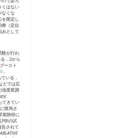
いのであろ
きくはない
少なくな
応を限定し
治療（定位
組みとして
試験が行わ
いる．2から
回とブースト
1)
．
われている．
国などでは広
の強度変調
apy:
になってきてい
部に限局さ
は早期肺癌に
PBIの試
報告されて
ABLATIVE