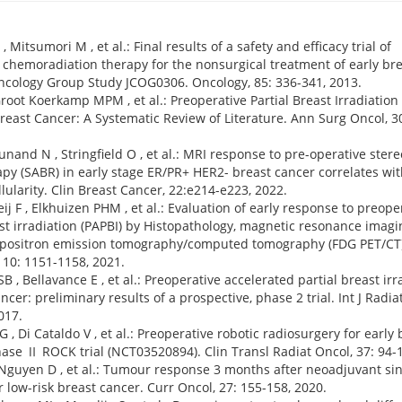
 Mitsumori M , et al.: Final results of a safety and efficacy trial of
 chemoradiation therapy for the nonsurgical treatment of early br
Oncology Group Study JCOG0306. Oncology, 85: 336-341, 2013.
 Groot Koerkamp MPM , et al.: Preoperative Partial Breast Irradiation
reast Cancer: A Systematic Review of Literature. Ann Surg Oncol, 30
unand N , Stringfield O , et al.: MRI response to pre-operative stere
py (SABR) in early stage ER/PR+ HER2- breast cancer correlates wit
ularity. Clin Breast Cancer, 22:e214-e223, 2022.
ij F , Elkhuizen PHM , et al.: Evaluation of early response to preope
ast irradiation (PAPBI) by Histopathology, magnetic resonance imagi
 positron emission tomography/computed tomography (FDG PET/CT) 
110: 1151-1158, 2021.
B , Bellavance E , et al.: Preoperative accelerated partial breast irr
ncer: preliminary results of a prospective, phase 2 trial. Int J Radi
017.
 G , Di Cataldo V , et al.: Preoperative robotic radiosurgery for early
hase Ⅱ ROCK trial (NCT03520894). Clin Transl Radiat Oncol, 37: 94-
 , Nguyen D , et al.: Tumour response 3 months after neoadjuvant sin
r low-risk breast cancer. Curr Oncol, 27: 155-158, 2020.