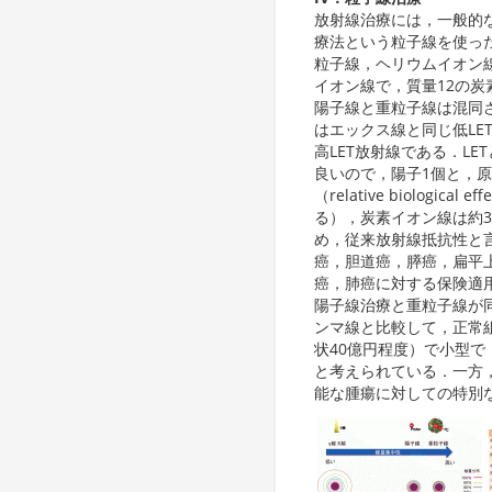
放射線治療には，一般的
療法という粒子線を使っ
粒子線，ヘリウムイオン
イオン線で，質量12の炭
陽子線と重粒子線は混同
はエックス線と同じ低LET（
高LET放射線である．L
良いので，陽子1個と，原
（relative biologi
る），炭素イオン線は約
め，従来放射線抵抗性と言
癌，胆道癌，膵癌，扁平
癌，肺癌に対する保険適
陽子線治療と重粒子線が
ンマ線と比較して，正常
状40億円程度）で小型
と考えられている．一方，
能な腫瘍に対しての特別