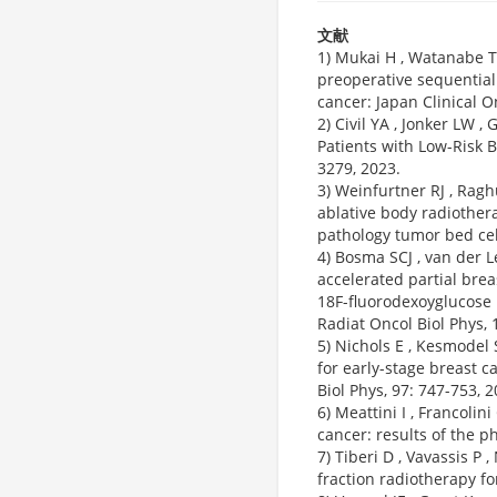
文献
1) Mukai H , Watanabe T ,
preoperative sequential
cancer: Japan Clinical 
2) Civil YA , Jonker LW ,
Patients with Low-Risk B
3279, 2023.
3) Weinfurtner RJ , Ragh
ablative body radiothera
pathology tumor bed cell
4) Bosma SCJ , van der Le
accelerated partial bre
18F-fluorodexoyglucose
Radiat Oncol Biol Phys, 
5) Nichols E , Kesmodel S
for early-stage breast ca
Biol Phys, 97: 747-753, 2
6) Meattini I , Francolini
cancer: results of the p
7) Tiberi D , Vavassis P
fraction radiotherapy fo