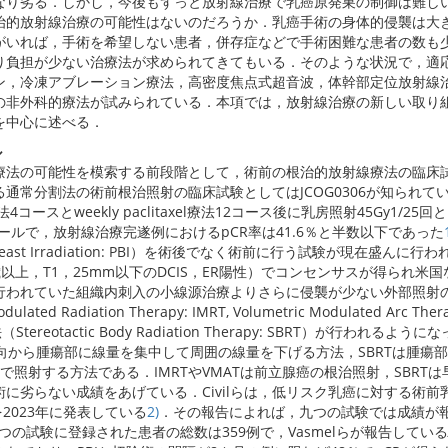
なり劣る．しかし，今後もずっと放射線治療で乳癌原発巣の制御は難し
治的放射線治療の可能性はないのだろうか．乳癌手術の身体的侵襲は大
がいれば，手術を希望しない患者，併存症などで手術困難な患者の数も
り負担が少ない治療法が求められてきてもいる．そのような状況で，適
ン，冷凍アブレーション療法，高密度焦点式超音波，体幹部定位放射線
の非外科的療法が試みられている．本項では，放射線治療の新しい取り
を中心に述べる．
ル
療法の可能性を模索する前段階として，術前の根治的放射線療法の臨床
通常分割法の術前根治照射の臨床試験としてはJCOG0306が知られて
コースとweekly paclitaxel療法12コース後に乳房照射45Gy1/25
コールで，放射線治療完遂例におけるpCR率は41.6％と半数以下であった
Breast Irradiation: PBI）を術後でなく術前に行う試験が現在盛んに行
歳以上，T1，25mm以下のDCIS，ER陽性）でコンセンサスが得られ米
行われていた組織内刺入の小線源治療よりさらに侵襲が少ない外部照射
ated Radiation Therapy: IMRT, Volumetric Modulated Arc Ther
ereotactic Body Radiation Therapy: SBRT）が行われるよう
多方向から腫瘍部に線量を集中して周囲の線量を下げる方法，SBRTは腫瘍
で照射する方法である．IMRTやVMATは前立腺癌の根治照射，SBRT
に劣らない成績をあげている．Civilらは，低リスク乳癌に対する術前乳
iewを2023年に発表している
2)
．その報告によれば，九つの試験では成績が
つの試験に登録された患者の総数は359例で，Vasmelらが報告している