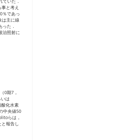
られていた．
る事と考え
0％であっ
象は主に線
であった．
根治照射に
（0期7，
るいは
過酸化水素
の中央値50
itoらは，
ったと報告し