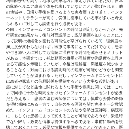
均年齢がやや高く，地域も関東地方に限定されているため，日本
の鼠経ヘルニア患者全体を代表していないことが挙げられる．他
の地域や，日帰り手術を受けるような患者層（より若く，インタ
ーネットリテラシーが高く，労働に従事している事が多いと考え
られる）に対しても調査を行う必要がある．
今回，インフォームドコンセントの時間は測定しなかったが，先
行研究の結果から，術前対面説明に，説明動画を加えることによ
って説明の短縮化を図れる可能性が挙げられている
3)
．理解度や
満足度が変わらなければ，医療従事者にとってだけでなく，患者
や付き添い人に対しても病院に滞在する時間を減らせるメリット
がある．本研究では，補助動画の併用が理解度や満足度を上昇さ
せる可能性を示唆していたが，今後は理解度・満足度を減少させ
ることなく，対面における説明時間の短縮が可能かどうかも調査
していくことが望まれる．ただし，インフォームドコンセントに
は患者や家族との信頼関係を構築するという大事な役割があり，
癌に対してなど生命に関わるような手術や疾患に関しては，これ
まで同様に十分な時間をかけたインフォームドコンセントが必要
だと考える． 患者の望む医師像については，慎重な姿勢の医師
を望む傾向にある一方で，自信のある医師を望む患者も一定数認
めた．インフォームドコンセントの方法や姿勢は医師毎，病院毎
に，もしくは患者によって変えることが可能であろうが，緊急時
でない限り，必要な情報は提供するべきである．事前に動画を視
聴しておくことで，必要な情報を提供することができるため，医