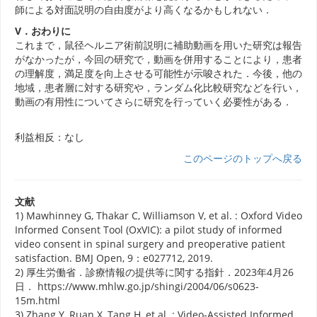
師による対面説明の自由度がより高くなるかもしれない．
V．おわりに
これまで，鼠径ヘルニア術前説明に補助動画を用いた研究は報告
がなかったが，今回の研究で，動画を併用することにより，患者
の理解度，満足度を向上させる可能性が示唆された．今後，他の
地域，患者層に対する研究や，ランダム化比較研究などを行い，
動画の有用性についてさらに研究を行っていく必要性がある．
利益相反：なし
このページのトップへ戻る
文献
1) Mawhinney G, Thakar C, Williamson V, et al. : Oxford Video
Informed Consent Tool (OxVIC): a pilot study of informed
video consent in spinal surgery and preoperative patient
satisfaction. BMJ Open, 9：e027712, 2019.
2) 厚生労働省．診療情報の提供等に関する指針．2023年4月26
日． https://www.mhlw.go.jp/shingi/2004/06/s0623-
15m.html
3) Zhang Y, Ruan X, Tang H, et al. : Video-Assisted Informed