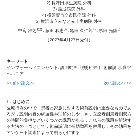
2) 長津田厚生病院 外科
3) 最成病院 外科
4) 横須賀市立市民病院 外科
5) 横浜市立みなと赤十字病院 外科
1)
2)
3)
4)
5)
中嶌 雅之
, 藤田 和恵
, 亀田 久仁郎
, 杉田 光隆
（2023年4月27日受付）
キーワード
インフォームドコンセント, 説明動画, 説明ビデオ, 術前説明, 鼠径
ヘルニア
<< 前の論文へ
次の論文へ >>
I．はじめに
医療行為の中で，患者と家族に対する術前説明は重要なものであ
るが，説明内容の網羅性や理解のしやすさ，医療者側患者側双方
の時間的負担などいくつかの課題がある．これらの課題を解決す
る方法の一つとして，術前説明に補助動画を併用し，その効果を
アンケート調査によって明らかにする．