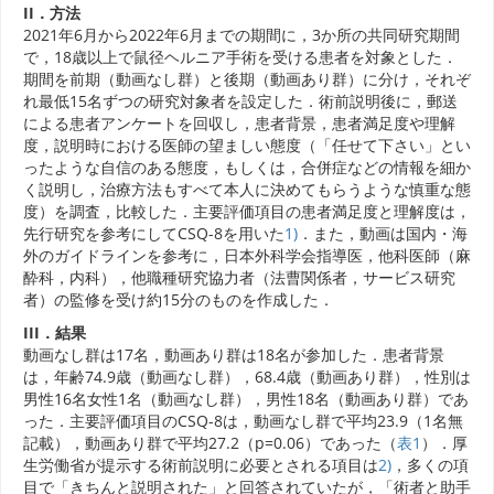
II．方法
2021年6月から2022年6月までの期間に，3か所の共同研究期間
で，18歳以上で鼠径ヘルニア手術を受ける患者を対象とした．
期間を前期（動画なし群）と後期（動画あり群）に分け，それぞ
れ最低15名ずつの研究対象者を設定した．術前説明後に，郵送
による患者アンケートを回収し，患者背景，患者満足度や理解
度，説明時における医師の望ましい態度（「任せて下さい」とい
ったような自信のある態度，もしくは，合併症などの情報を細か
く説明し，治療方法もすべて本人に決めてもらうような慎重な態
度）を調査，比較した．主要評価項目の患者満足度と理解度は，
先行研究を参考にしてCSQ-8を用いた
1)
．また，動画は国内・海
外のガイドラインを参考に，日本外科学会指導医，他科医師（麻
酔科，内科），他職種研究協力者（法曹関係者，サービス研究
者）の監修を受け約15分のものを作成した．
III．結果
動画なし群は17名，動画あり群は18名が参加した．患者背景
は，年齢74.9歳（動画なし群），68.4歳（動画あり群），性別は
男性16名女性1名（動画なし群），男性18名（動画あり群）であ
った．主要評価項目のCSQ-8は，動画なし群で平均23.9（1名無
記載），動画あり群で平均27.2（p=0.06）であった（
表1
）．厚
生労働省が提示する術前説明に必要とされる項目は
2)
，多くの項
目で「きちんと説明された」と回答されていたが，「術者と助手