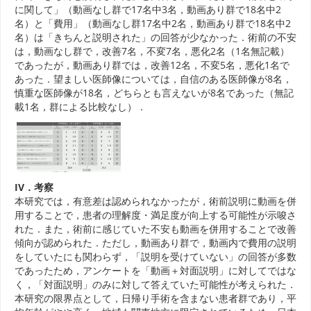
に関して」（動画なし群で17名中3名，動画あり群で18名中2
名）と「費用」（動画なし群17名中2名，動画あり群で18名中2
名）は「きちんと説明された」の回答が少なかった．術前の不安
は，動画なし群で，改善7名，不変7名，悪化2名（1名無記載）
であったが，動画あり群では，改善12名，不変5名，悪化1名で
あった．望ましい医師像については，自信のある医師像が8名，
慎重な医師像が18名，どちらとも言えないが8名であった（無記
載1名，群による比較なし）．
IV．考察
本研究では，有意差は認められなかったが，術前説明に動画を併
用することで，患者の理解度・満足度が向上する可能性が示唆さ
れた．また，術前に感じていた不安も動画を併用することで改善
傾向が認められた．ただし，動画あり群で，動画内で費用の説明
をしていたにも関わらず，「説明を受けていない」の回答が多数
であったため，アンケートを「動画＋対面説明」に対してではな
く，「対面説明」のみに対して答えていた可能性が考えられた．
本研究の限界点として，日帰り手術を含まない患者群であり，平