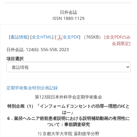
日外会誌
ISSN 1880-1129
[
書誌情報
] [
全文HTML
] [
全文PDF
] （765KB）
[全文PDFのみ
会員限定]
日外会誌. 124(6): 556-558, 2023
項目選択
定期学術集会特別企画記録
第123回日本外科学会定期学術集会
特別企画（1）「インフォームドコンセントの功罪―理想のICと
は―」
6．鼠径ヘルニア術前患者説明における説明補助動画の有用性に
ついて：事前調査研究
1) 京都大学大学院 薬剤疫学分野