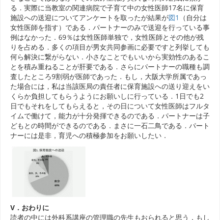
る．実際に当教室の関連病院で子育て中の女性医師17名に保育
施設への送迎についてアンケートを取ったが結果が
図1
（自分は
女性医師を指す）である．パートナーのみで送迎を行っている事
例はなかった．69％は女性医師単独で，女性医師とその他が残
りを占める．多くの項目が男女共同参画に必要ですと列挙しても
何ら解決に繋がらない．小さなことでもいいから実効性のあるこ
とを積み重ねることが肝要である．さらにパートナーの職種も調
査したところ9割弱が医師であった．もし，大阪大学所属であっ
た場合には，私は当該医局の責任者に保育施設への送り迎えをい
くらか負担してもらうようにお願いしに行っている．1日でも2
日でもそれをしてもらえると，その日について女性医師はフルタ
イムで働けて，能力が十分発揮できるのである．パートナーは子
どもとの時間ができるのである．まさに一石二鳥である．パート
ナーには是非，育児への積極参加をお願いしたい．
V．おわりに
読者の中には外科系講座の管理職の先生もおられると思う．もし