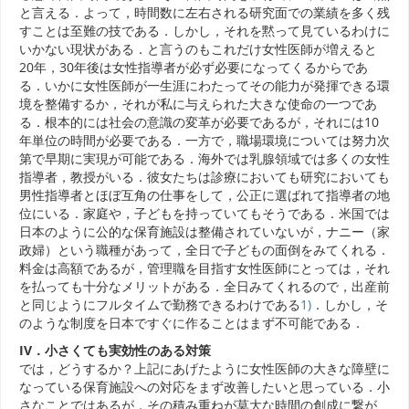
と言える．よって，時間数に左右される研究面での業績を多く残
すことは至難の技である．しかし，それを黙って見ているわけに
いかない現状がある．と言うのもこれだけ女性医師が増えると
20年，30年後は女性指導者が必ず必要になってくるからであ
る．いかに女性医師が一生涯にわたってその能力が発揮できる環
境を整備するか，それが私に与えられた大きな使命の一つであ
る．根本的には社会の意識の変革が必要であるが，それには10
年単位の時間が必要である．一方で，職場環境については努力次
第で早期に実現が可能である．海外では乳腺領域では多くの女性
指導者，教授がいる．彼女たちは診療においても研究においても
男性指導者とほぼ互角の仕事をして，公正に選ばれて指導者の地
位にいる．家庭や，子どもを持っていてもそうである．米国では
日本のように公的な保育施設は整備されていないが，ナニー（家
政婦）という職種があって，全日で子どもの面倒をみてくれる．
料金は高額であるが，管理職を目指す女性医師にとっては，それ
を払っても十分なメリットがある．全日みてくれるので，出産前
と同じようにフルタイムで勤務できるわけである
1)
．しかし，そ
のような制度を日本ですぐに作ることはまず不可能である．
IV．小さくても実効性のある対策
では，どうするか？上記にあげたように女性医師の大きな障壁に
なっている保育施設への対応をまず改善したいと思っている．小
さなことではあるが，その積み重ねが莫大な時間の創成に繋が