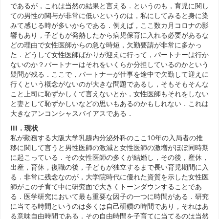
であるが，これは当然の結果と言える．というのも，育児に関し
ての男性の関与が非常に低いというのは，私にしてみると身に染
みて感じる時が多いからである．例えば，ここ数カ月コロナの影
響もあり，子どもが発熱したから病児保育に入れる必要があるな
どの理由で女性医師からの急な時短，欠勤要請が非常に多かっ
た．どうして女性医師ばかりが迎えに行って，パートナーは行か
ないのか？パートナーはそれをいくらか分担しているのかという
疑問が残る．ここで，パートナーが仕事を途中で欠勤して迎えに
行くという概念がないのが大きな問題であるし，そもそもそんな
こと上司に恥ずかしくて言えないとか，女性医師もそれをしない
と妻として恥ずかしいなどの思いもあるのかもしれない．これは
大きなアンコンシャスバイアスである．
III．現状
私が勤務する大阪大学乳腺内分泌外科のここ10年の入局者の推
移に関して言うと男性医師の激減と女性医師の激増がほぼ同時期
に起こっている．その女性医師の多くが結婚し，その後，産休，
出産，育休，復職の後，子どもが独立するまで長い育児期間に入
る．非常に残念なのが，大学院時代に優れた資質を示した女性医
師がこの子育て中に研究面で大きくトーンダウンすることであ
る．医学研究において最も重要な因子の一つに時間がある．研究
に当てる時間というのは多くは自己研鑽の時間であり，それはあ
る意味自由時間である．その自由時間を子育てに当てるのは当然