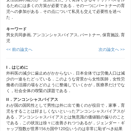
るためには多くの方策が必要である．その一つにパートナーの育
児への参加がある．その点について私見も交えて必要性を述べ
た．
キーワード
男女共同参画, アンコンシャスバイアス, パートナー, 保育施設, 育
児
<< 前の論文へ
次の論文へ >>
I．はじめに
外科医の減少に歯止めがかからない．日本全体では労働人口は減
少の一途をたどっている．このような背景から女性医師，女性労
働者の活躍の場をどのように整備していくかが，医療界だけでな
く，社会全体の喫緊の課題である．
II．アンコンシャスバイアス
わが国の国民性として男性は外に出て働くのが役目で，家事，育
児をすることは好ましくないといったアンコンシャスバイアスが
ある．アンコンシャスバイアスとは無意識の価値観の偏りのこと
である．この状況は徐々に改善されつつあるが，ジェンダー・ギ
ャップ指数が世界156カ国中120位いうのは非常に恥ずべき結果