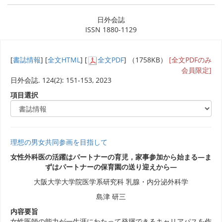
日外会誌
ISSN 1880-1129
[
書誌情報
] [
全文HTML
] [
全文PDF
] （1758KB）
[全文PDFのみ
会員限定]
日外会誌. 124(2): 151-153, 2023
項目選択
理想の男女共同参画を目指して
女性外科医の活躍はパートナーの育児，家事参加から始まる―ま
ずはパートナーの保育園の送り迎えから―
大阪大学大学院医学系研究科 乳腺・内分泌外科学
島津 研三
内容要旨
女性医師の能力が一生涯にわたって発揮できるキャリアパスを作