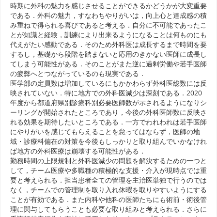
時期に外科の魅力を感じさせることができるかどうかが大変重要
である．外科の魅力，すなわちやりがいは，向上心と達成感の積
み重ねで得られる喜びであると考える．自分に不可能であったこ
とが知識と経験，訓練により出来るようになることは何ものにも
代えがたい感動である．そのため外科医は成長するまで時間を要
するし，基礎から段階を踏まないと応用のきかない医師に成長し
てしまう可能性がある．そのことがまた逆に過剰労働や若手医師
の疲弊へとつながっているのも現実である．
医学部の定員数は増加しているにもかかわらず外科医総数には反
映されていない．特に地方での外科医減少は深刻である．2020
年度から都道府県別診療科別必要医師数が示されるようになりシ
ーリングが開始されたところであり，今後の外科医師数に反映さ
れる効果を期待したいところである．一方でわれわれは若手医師
にやりがいを感じてもらえることを怠ってはならず，医師の地
域・診療科偏在の対策を今後もしっかりと取り組んでいかなけれ
ば地方の外科医療は崩壊する可能性がある．
勤務時間の上限規制と外科医減少の問題を解決するための一つと
して，チーム医療や多職種の積極的な支援・介入が現時点では重
要と考えられる．担当患者全ての管理を主治医単独で行うのでは
なく，チームでの管理制を取り入れ休暇を取りやすいようにする
ことが有効である．また内科や他科の医師たちにも術前・術後管
理に関与してもらうことも必要な取り組みと考えられる．さらに