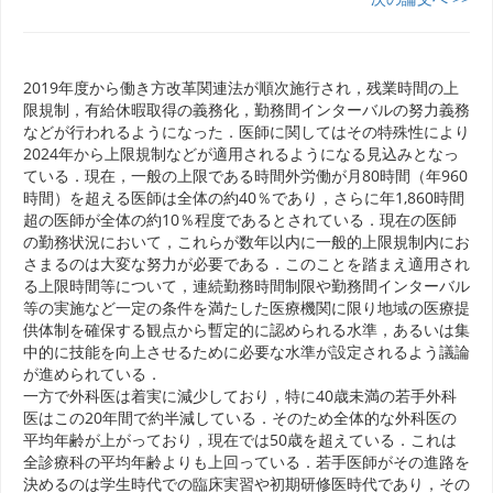
2019年度から働き方改革関連法が順次施行され，残業時間の上
限規制，有給休暇取得の義務化，勤務間インターバルの努力義務
などが行われるようになった．医師に関してはその特殊性により
2024年から上限規制などが適用されるようになる見込みとなっ
ている．現在，一般の上限である時間外労働が月80時間（年960
時間）を超える医師は全体の約40％であり，さらに年1,860時間
超の医師が全体の約10％程度であるとされている．現在の医師
の勤務状況において，これらが数年以内に一般的上限規制内にお
さまるのは大変な努力が必要である．このことを踏まえ適用され
る上限時間等について，連続勤務時間制限や勤務間インターバル
等の実施など一定の条件を満たした医療機関に限り地域の医療提
供体制を確保する観点から暫定的に認められる水準，あるいは集
中的に技能を向上させるために必要な水準が設定されるよう議論
が進められている．
一方で外科医は着実に減少しており，特に40歳未満の若手外科
医はこの20年間で約半減している．そのため全体的な外科医の
平均年齢が上がっており，現在では50歳を超えている．これは
全診療科の平均年齢よりも上回っている．若手医師がその進路を
決めるのは学生時代での臨床実習や初期研修医時代であり，その