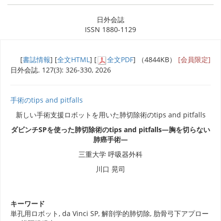
日外会誌
ISSN 1880-1129
[
書誌情報
] [
全文HTML
] [
全文PDF
] （4844KB）
[会員限定]
日外会誌. 127(3): 326-330, 2026
手術のtips and pitfalls
新しい手術支援ロボットを用いた肺切除術のtips and pitfalls
ダビンチSPを使った肺切除術のtips and pitfalls―胸を切らない
肺癌手術―
三重大学 呼吸器外科
川口 晃司
キーワード
単孔用ロボット, da Vinci SP, 解剖学的肺切除, 肋骨弓下アプロー