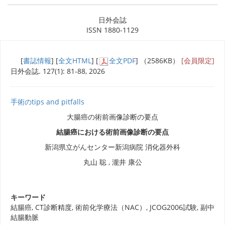
日外会誌
ISSN 1880-1129
[
書誌情報
] [
全文HTML
] [
全文PDF
] （2586KB）
[会員限定]
日外会誌. 127(1): 81-88, 2026
手術のtips and pitfalls
大腸癌の術前画像診断の要点
結腸癌における術前画像診断の要点
新潟県立がんセンター新潟病院 消化器外科
丸山 聡 , 瀧井 康公
キーワード
結腸癌, CT診断精度, 術前化学療法（NAC）, JCOG2006試験, 副中
結腸動脈