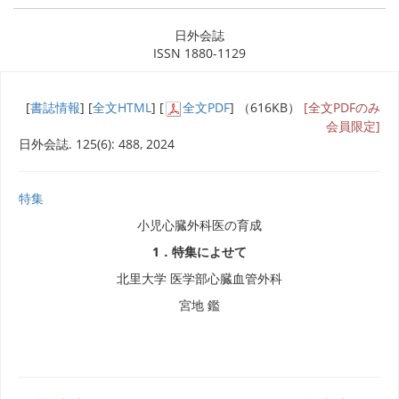
日外会誌
ISSN 1880-1129
[
書誌情報
] [
全文HTML
] [
全文PDF
] （616KB）
[全文PDFのみ
会員限定]
日外会誌. 125(6): 488, 2024
特集
小児心臓外科医の育成
1．特集によせて
北里大学 医学部心臓血管外科
宮地 鑑