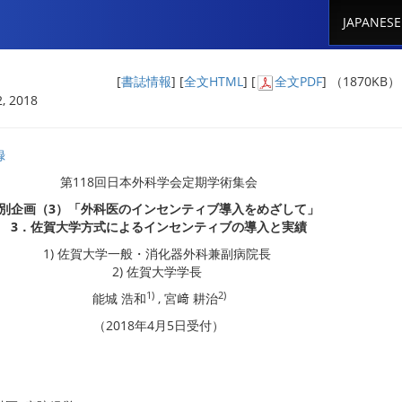
JAPANESE
[
書誌情報
] [
全文HTML
] [
全文PDF
] （1870KB
, 2018
録
第118回日本外科学会定期学術集会
別企画（3）「外科医のインセンティブ導入をめざして」
3．佐賀大学方式によるインセンティブの導入と実績
1) 佐賀大学一般・消化器外科兼副病院長
2) 佐賀大学学長
1)
2)
能城 浩和
, 宮﨑 耕治
（2018年4月5日受付）