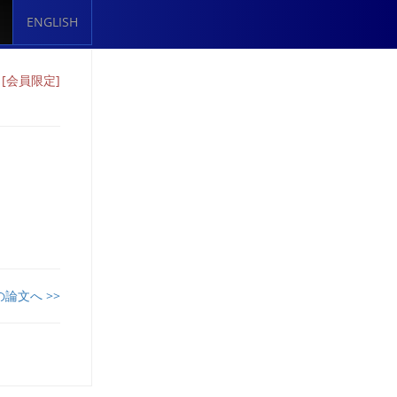
ENGLISH
）
[会員限定]
の論文へ >>