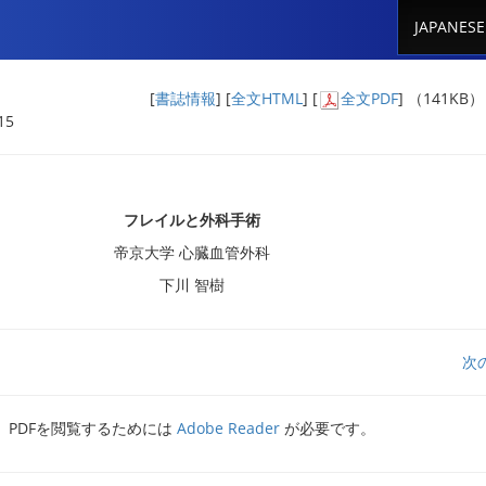
JAPANESE
[
書誌情報
] [
全文HTML
] [
全文PDF
] （141KB
15
フレイルと外科手術
帝京大学 心臓血管外科
下川 智樹
次
PDFを閲覧するためには
Adobe Reader
が必要です。