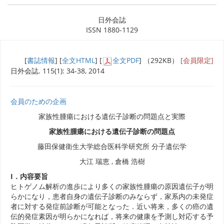
日外会誌
ISSN 1880-1129
[
書誌情報
] [
全文HTML
] [
全文PDF
] （292KB）
[会員限定]
日外会誌. 115(1): 34-38, 2014
会員のための企画
家族性腫瘍における遺伝子診断の問題点と実際
家族性腫瘍における遺伝子診断の問題点
藤田保健衛生大学総合医科学研究所 分子遺伝学
大江 瑞恵 , 倉橋 浩樹
I．内容要旨
ヒトゲノム解析の進歩により多くの家族性腫瘍の原因遺伝子が明
らかになり，患者自身の遺伝子診断のみならず，家系内の未発症
者に対する発症前診断が可能となった．近い将来，多くの癌の遺
伝的発症素因が明らかになれば，将来の健康を予測し対応する予