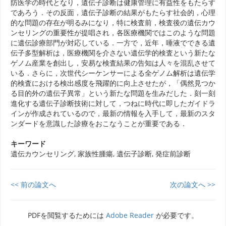
防医学の時代となり，遺伝子診断は健康管理に有益性をもたらす
であろう．その反面，遺伝子診断の結果がもたらす社会的，心理
的な問題の存在が明るみになり，特に検査前，検査後の遺伝カウ
ンセリングの重要性が提唱され，各医療機関ではこのような問題
に遺伝診療部門が対応している．一方で，近年，唾液でできる遺
伝子多型解析は，医療機関を介さない遺伝学的検査という新たな
ゲノム産業を創出し，安易な検査結果の告知は人々を混乱させて
いる．さらに，次世代シーケンサーによる全ゲノム解析は遺伝学
的検査における検出感度を飛躍的に向上させたが，「偶然見つか
る目的外の遺伝子異常」という新たな問題を生みだした．刻一刻
進化する遺伝子診断技術に対して，つねに時代に即したガイドラ
インが作成されているので，最新の情報を入手して，最新のスタ
ンダードを意識した診療をおこなうことが重要である．
キーワード
遺伝カウンセリング, 家族性腫瘍, 遺伝子診断, 発症前診断
<< 前の論文へ
次の論文へ >>
PDFを閲覧するためには
Adobe Reader
が必要です。