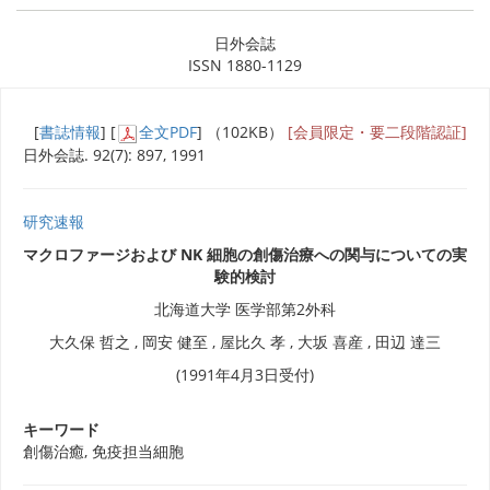
日外会誌
ISSN 1880-1129
[
書誌情報
] [
全文PDF
] （102KB）
[会員限定・要二段階認証]
日外会誌. 92(7): 897, 1991
研究速報
マクロファージおよび NK 細胞の創傷治療への関与についての実
験的検討
北海道大学 医学部第2外科
大久保 哲之 , 岡安 健至 , 屋比久 孝 , 大坂 喜産 , 田辺 達三
(1991年4月3日受付)
キーワード
創傷治癒, 免疫担当細胞