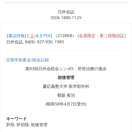
日外会誌
ISSN 1880-1129
[
書誌情報
] [
全文PDF
] （2128KB）
[会員限定・要二段階認証]
日外会誌. 84(9): 927-930, 1983
定期学術集会/総会記録
第83回日外会総会シンポ5 肝癌治療の進歩
術後管理
慶応義塾大学 医学部外科
都築 俊治
(昭和58年4月7日受付)
キーワード
肝癌, 肝切除, 術後管理