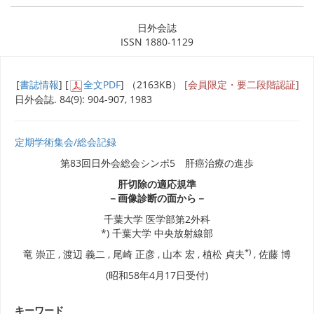
日外会誌
ISSN 1880-1129
[
書誌情報
] [
全文PDF
] （2163KB）
[会員限定・要二段階認証]
日外会誌. 84(9): 904-907, 1983
定期学術集会/総会記録
第83回日外会総会シンポ5 肝癌治療の進歩
肝切除の適応規準
－画像診断の面から－
千葉大学 医学部第2外科
*) 千葉大学 中央放射線部
*)
竜 崇正 , 渡辺 義二 , 尾崎 正彦 , 山本 宏 , 植松 貞夫
, 佐藤 博
(昭和58年4月17日受付)
キーワード