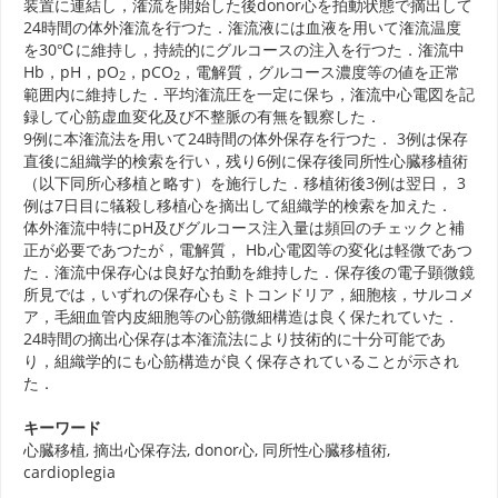
装置に連結し，潅流を開始した後donor心を拍動状態で摘出して
24時間の体外潅流を行つた．潅流液には血液を用いて潅流温度
を30℃に維持し，持続的にグルコースの注入を行つた．潅流中
Hb，pH，pO
，pCO
，電解質，グルコース濃度等の値を正常
2
2
範囲内に維持した．平均潅流圧を一定に保ち，潅流中心電図を記
録して心筋虚血変化及び不整脈の有無を観察した．
9例に本潅流法を用いて24時間の体外保存を行つた． 3例は保存
直後に組織学的検索を行い，残り6例に保存後同所性心臓移植術
（以下同所心移植と略す）を施行した．移植術後3例は翌日， 3
例は7日目に犠殺し移植心を摘出して組織学的検索を加えた．
体外潅流中特にpH及びグルコース注入量は頻回のチェックと補
正が必要であつたが，電解質， Hb,心電図等の変化は軽微であつ
た．潅流中保存心は良好な拍動を維持した．保存後の電子顕微鏡
所見では，いずれの保存心もミトコンドリア，細胞核，サルコメ
ア，毛細血管内皮細胞等の心筋微細構造は良く保たれていた．
24時間の摘出心保存は本潅流法により技術的に十分可能であ
り，組織学的にも心筋構造が良く保存されていることが示され
た．
キーワード
心臓移植, 摘出心保存法, donor心, 同所性心臓移植術,
cardioplegia