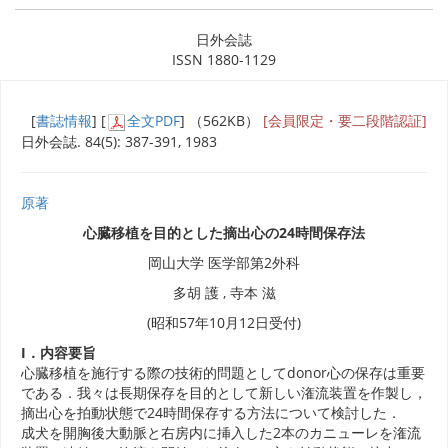
日外会誌
ISSN 1880-1129
[
書誌情報
] [
全文PDF
] （562KB）
[会員限定・要二段階認証]
日外会誌. 84(5): 387-391, 1983
原著
心臓移植を目的とした摘出心の24時間保存法
岡山大学 医学部第2外科
多胡 護 , 寺本 滋
(昭和57年10月12日受付)
I．内容要旨
心臓移植を施行する際の技術的問題としてdonor心の保存は重要
である．我々は長期保存を目的として新しい潅流装置を作製し，
摘出心を拍動状態で24時間保存する方法について検討した．
成犬を開胸後大動脈と右房内に挿入した2本のカニューレを潅流