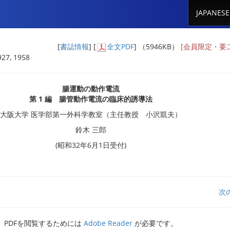
JAPANESE
[
書誌情報
] [
全文PDF
] （5946KB）
[会員限定・要
27, 1958
腸運動の動作電流
第 1 編 腸管動作電流の臨床的誘導法
大阪大学 医学部第一外科学教室（主任教授 小沢凱夫）
鈴木 三郎
(昭和32年6月1日受付)
次
PDFを閲覧するためには
Adobe Reader
が必要です。