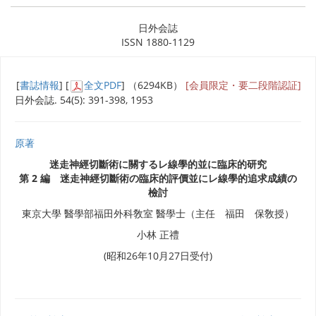
日外会誌
ISSN 1880-1129
[
書誌情報
] [
全文PDF
] （6294KB）
[会員限定・要二段階認証]
日外会誌. 54(5): 391-398, 1953
原著
迷走神經切斷術に關するレ線學的並に臨床的研究
第 2 編 迷走神經切斷術の臨床的評價並にレ線學的追求成績の
檢討
東京大學 醫學部福田外科敎室 醫學士（主任 福田 保敎授）
小林 正禮
(昭和26年10月27日受付)