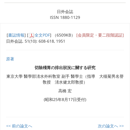
日外会誌
ISSN 1880-1129
[
書誌情報
] [
全文PDF
] （6509KB）
[会員限定・要二段階認証]
日外会誌. 51(10): 608-618, 1951
原著
切除殘胃の排出狀況に關する硏究
東京大學 醫學部淸水外科敎室 副手 醫學士（指導 大槻菊男名譽
敎授 淸水健太郎敎授）
高橋 宏
(昭和25年8月17日受付)
<< 前の論文へ
次の論文へ >>