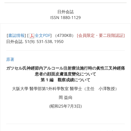
日外会誌
ISSN 1880-1129
[
書誌情報
] [
全文PDF
] （4730KB）
[会員限定・要二段階認証]
日外会誌. 51(9): 531-538, 1950
原著
ガツセル氏神經節内アルコール注射療法施行時の眞性三叉神經痛
患者の顔面皮膚溫度變化について
第 1 編 觀察成績について
大阪大學 醫學部第1外科學敎室 醫學士（主任 小澤敎授）
岡 益尙
(昭和25年7月3日)