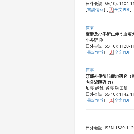
日外会誌. 55(10): 1104-11
[
書誌情報
] [
全文PDF
]
原著
麻醉及び手術に伴う血液ガス
小谷野 剛一
日外会誌. 55(10): 1120-11
[
書誌情報
] [
全文PDF
]
原著
頭部外傷後貽症の研究（第
内分泌障碍 (1)
加藤 靜雄, 近藤 駿四郎
日外会誌. 55(10): 1142-11
[
書誌情報
] [
全文PDF
]
日外会誌 ISSN 1880-112