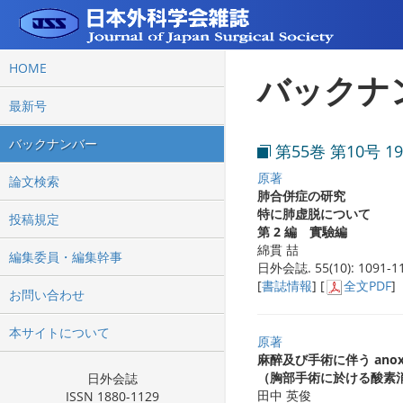
HOME
バックナ
最新号
バックナンバー
第55巻 第10号 1
原著
論文検索
肺合併症の研究
特に肺虚脱について
投稿規定
第 2 編 實驗編
綿貫 喆
編集委員・編集幹事
日外会誌. 55(10): 1091-11
[
書誌情報
] [
全文PDF
]
お問い合わせ
本サイトについて
原著
麻醉及び手術に伴う anox
（胸部手術に於ける酸素
日外会誌
田中 英俊
ISSN 1880-1129