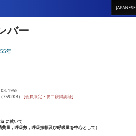
JAPANESE
ンバー
955年
03, 1955
 （7592KB）
[会員限定・要二段階認証]
ia に就いて
消費量，呼吸數，呼吸振幅及び呼吸量を中心として）