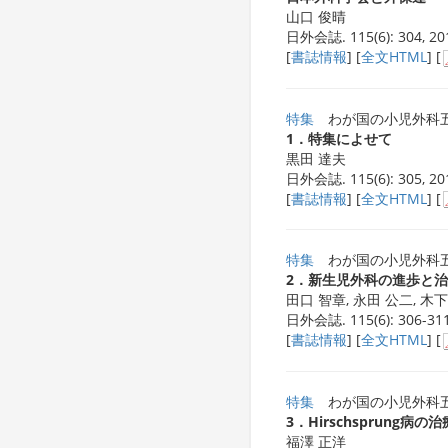
山口 俊晴
日外会誌. 115(6): 304, 20
[
書誌情報
] [
全文HTML
] [
特集
わが国の小児外科
1．特集によせて
黒田 達夫
日外会誌. 115(6): 305, 20
[
書誌情報
] [
全文HTML
] [
特集
わが国の小児外科
2．新生児外科の進歩と
田口 智章, 永田 公二, 木
日外会誌. 115(6): 306-311
[
書誌情報
] [
全文HTML
] [
特集
わが国の小児外科
3．Hirschsprung病
福澤 正洋