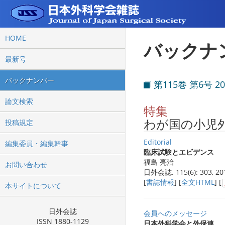
HOME
バックナ
最新号
バックナンバー
第115巻 第6号 2
論文検索
特集
わが国の小児
投稿規定
Editorial
編集委員・編集幹事
臨床試験とエビデンス
福島 亮治
お問い合わせ
日外会誌. 115(6): 303, 20
[
書誌情報
] [
全文HTML
] [
本サイトについて
日外会誌
会員へのメッセージ
ISSN 1880-1129
日本外科学会と外保連