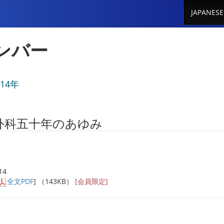
JAPANESE
ンバー
014年
外科五十年のあゆみ
14
全文PDF
] （143KB）
[会員限定]