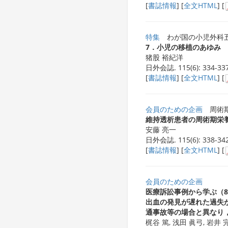
[
書誌情報
] [
全文HTML
] [
特集
わが国の小児外科
7．小児の移植のあゆみ
猪股 裕紀洋
日外会誌. 115(6): 334-337
[
書誌情報
] [
全文HTML
] [
会員のための企画
周術期
維持透析患者の周術期栄
安藤 亮一
日外会誌. 115(6): 338-342
[
書誌情報
] [
全文HTML
] [
会員のための企画
医療訴訟事例から学ぶ（
出血の発見が遅れた過失
通事故等の場合と異なり
梶谷 篤, 浅田 眞弓, 岩井 