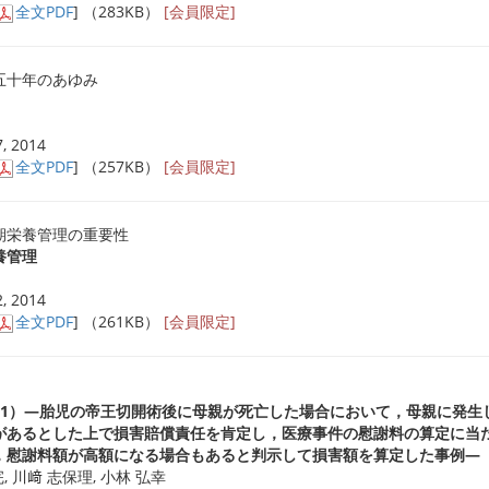
全文PDF
] （283KB）
[会員限定]
五十年のあゆみ
, 2014
全文PDF
] （257KB）
[会員限定]
栄養管理の重要性
養管理
, 2014
全文PDF
] （261KB）
[会員限定]
81）―胎児の帝王切開術後に母親が死亡した場合において，母親に発生
があるとした上で損害賠償責任を肯定し，医療事件の慰謝料の算定に当
，慰謝料額が高額になる場合もあると判示して損害額を算定した事例―
完, 川﨑 志保理, 小林 弘幸