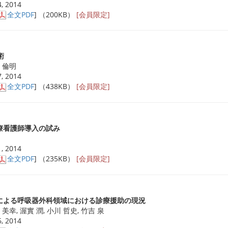
, 2014
全文PDF
] （200KB）
[会員限定]
術
野 倫明
, 2014
全文PDF
] （438KB）
[会員限定]
療看護師導入の試み
, 2014
全文PDF
] （235KB）
[会員限定]
による呼吸器外科領域における診療援助の現況
 美幸, 渥實 潤, 小川 哲史, 竹吉 泉
, 2014