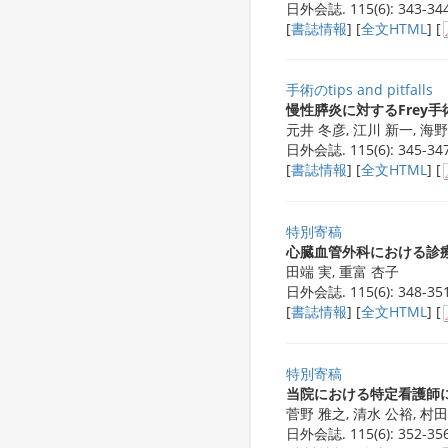
日外会誌. 115(6): 343-344
[
書誌情報
] [
全文HTML
] [
手術のtips and pitfalls
慢性膵炎に対するFrey手
元井 冬彦, 江川 新一, 海
日外会誌. 115(6): 345-347
[
書誌情報
] [
全文HTML
] [
特別寄稿
心臓血管外科における診
田端 実, 重富 杏子
日外会誌. 115(6): 348-351
[
書誌情報
] [
全文HTML
] [
特別寄稿
当院における特定看護師
菅野 雅之, 清水 公裕, 村田
日外会誌. 115(6): 352-356