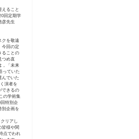
迎えること
20回定期学
徳彦先生
リスクを敬遠
．今回の定
きることの
見つめ直
は，「未来
語っていた
選んでいた
だく演者を
ができるの
この学術集
0回特別企
特別企画を
てクリアし
の皆様や関
時点でわれ