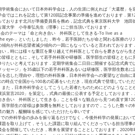
回定期学術集会において日本外科学会は，人の生涯に例えれば「大還暦」を
会ではこれを記念して第120回記念事業の準備を進めております．第1
っております北川が準備委員長を務め，記念式典を東京医科大学 池田
古屋大学 小寺泰弘先生（理事）にご担当頂いております．
会のテーマは「命と向き合い 外科医として生きる-To live as a
 life in the eye-」といたしました．昨今，若手医師たちが命と関わる医療の
の傾向が外科志望者減少傾向の一因にもなっていると言われております
合い，時には様々な重圧を乗り越えて外科医として自らを磨きながら生
の皆様とともに，そして若手外科医や研修医，医学部生の皆様とともに
参りたいと考えております．定期学術集会二日目に開催する記念式典で
メッセージ」を35歳以下の若手外科医あるいは研修医，医学部生数名に
医を志した理由や，理想の外科医像，日本外科学会への要望など自由に
月末の時点で全国から100名の応募をいただき，現在式典で登壇していた
．また，日本外科学会としてこうした若者たちのためにどのようなこと
横浜宣言2020」を策定し，式典の最後に公表する予定としております．
向き合い 外科医として生きる」ことを様々な観点から見つめ直す第12
，医学部生の皆様は参加費を無料としておりますので，こうした数々の
業の魅力，醍醐味を感じていただけたら幸いです．
れまでの外科学会の歩みを振り返るだけでなく，今後外科学の発展におい
課題を取り上げて，そうした課題に取り組んでくださっている担当理事
談会を開催していただき，将来を展望することとしております．2020年