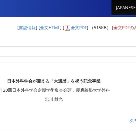
JAPANESE
[
書誌情報
] [
全文HTML
] [
全文PDF
] （515KB）
[全文PDF
日本外科学会が迎える「大還暦」を祝う記念事業
第120回日本外科学会定期学術集会会頭，慶應義塾大学外科
北川 雄光
次