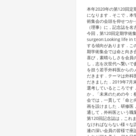
本年2020年の第120
になります．そこで，本学
術集会の会頭を仰せつか
（理事）に，記念誌を名
今回，第120回定期学術集
surgeon:Looking
する傾向があります．こ
期学術集会では命と向き
喜び，素晴らしさを会員
し，志を次世代へ繋いで
を担う若手外科医からの
だきます．テーマは外科
だきました．2019年7
選考しているところです
か，「未来のための今：
会では，一貫して「命と
画を設けました．研修医
通して，外科医という職
第120回記念誌は，こ
なければならない様々な
連の深い会員の皆様で座