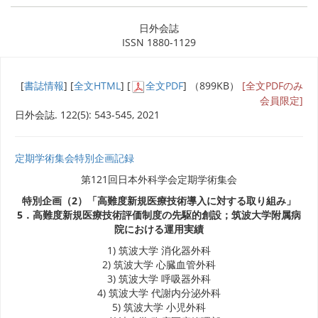
日外会誌
ISSN 1880-1129
[
書誌情報
] [
全文HTML
] [
全文PDF
] （899KB）
[全文PDFのみ
会員限定]
日外会誌. 122(5): 543-545, 2021
定期学術集会特別企画記録
第121回日本外科学会定期学術集会
特別企画（2）「高難度新規医療技術導入に対する取り組み」
5．高難度新規医療技術評価制度の先駆的創設；筑波大学附属病
院における運用実績
1) 筑波大学 消化器外科
2) 筑波大学 心臓血管外科
3) 筑波大学 呼吸器外科
4) 筑波大学 代謝内分泌外科
5) 筑波大学 小児外科