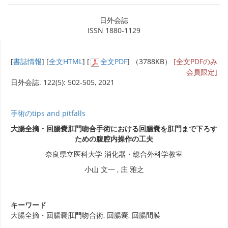
日外会誌
ISSN 1880-1129
[
書誌情報
] [
全文HTML
] [
全文PDF
] （3788KB）
[全文PDFのみ
会員限定]
日外会誌. 122(5): 502-505, 2021
手術のtips and pitfalls
大腸全摘・回腸嚢肛門吻合手術における回腸嚢を肛門まで下ろす
ための腹腔内操作の工夫
奈良県立医科大学 消化器・総合外科学教室
小山 文一 , 庄 雅之
キーワード
大腸全摘・回腸嚢肛門吻合術, 回腸嚢, 回腸間膜