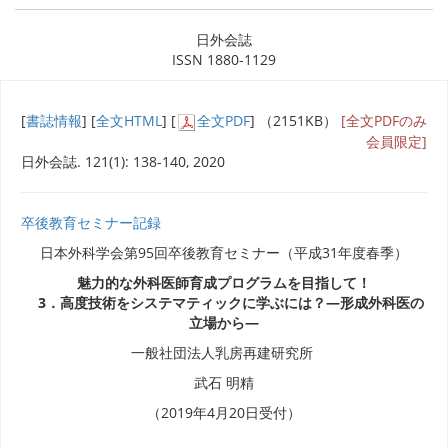
日外会誌
ISSN 1880-1129
[
書誌情報
] [
全文HTML
] [
全文PDF
] （2151KB）
[全文PDFのみ
会員限定]
日外会誌. 121(1): 138-140, 2020
卒後教育セミナー記録
日本外科学会第95回卒後教育セミナー（平成31年度春季）
魅力的な外科医師育成プログラムを目指して！
3．高度技術をシステマティックに学ぶには？―形成外科医の
立場から―
一般社団法人乳房再建研究所
武石 明精
（2019年4月20日受付）