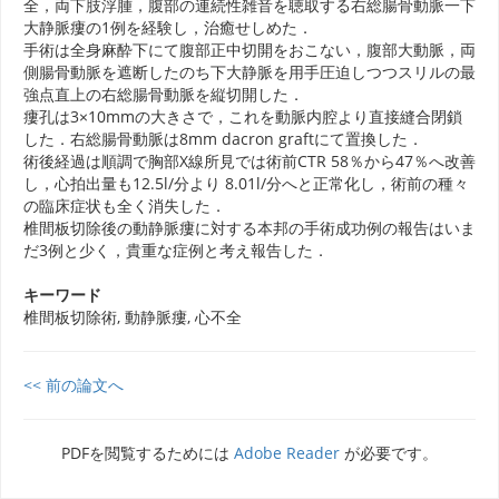
全，両下肢浮腫，腹部の連続性雑音を聴取する右総腸骨動脈一下
大静脈瘻の1例を経験し，治癒せしめた．
手術は全身麻酔下にて腹部正中切開をおこない，腹部大動脈，両
側腸骨動脈を遮断したのち下大静脈を用手圧迫しつつスリルの最
強点直上の右総腸骨動脈を縦切開した．
瘻孔は3×10mmの大きさで，これを動脈内腔より直接縫合閉鎖
した．右総腸骨動脈は8mm dacron graftにて置換した．
術後経過は順調で胸部X線所見では術前CTR 58％から47％へ改善
し，心拍出量も12.5l/分より 8.01l/分へと正常化し，術前の種々
の臨床症状も全く消失した．
椎間板切除後の動静脈瘻に対する本邦の手術成功例の報告はいま
だ3例と少く，貴重な症例と考え報告した．
キーワード
椎間板切除術, 動静脈瘻, 心不全
<< 前の論文へ
PDFを閲覧するためには
Adobe Reader
が必要です。