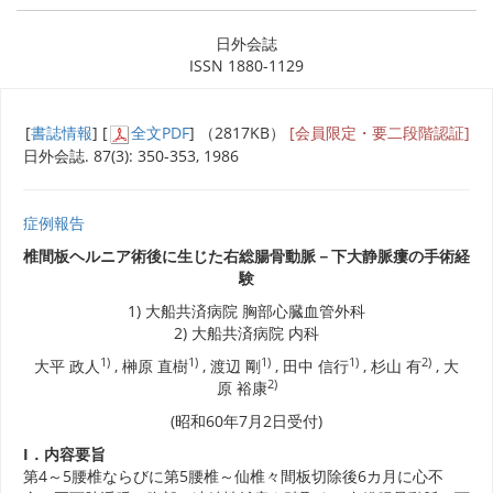
日外会誌
ISSN 1880-1129
[
書誌情報
] [
全文PDF
] （2817KB）
[会員限定・要二段階認証]
日外会誌. 87(3): 350-353, 1986
症例報告
椎間板ヘルニア術後に生じた右総腸骨動脈－下大静脈瘻の手術経
験
1) 大船共済病院 胸部心臓血管外科
2) 大船共済病院 内科
1)
1)
1)
1)
2)
大平 政人
, 榊原 直樹
, 渡辺 剛
, 田中 信行
, 杉山 有
, 大
2)
原 裕康
(昭和60年7月2日受付)
I．内容要旨
第4～5腰椎ならびに第5腰椎～仙椎々間板切除後6カ月に心不