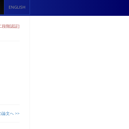
ENGLISH
二段階認証]
の論文へ >>