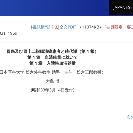
JAPANESE
[
書誌情報
] [
全文PDF
] （11074KB）
[会員限定・要
31, 1959
胃癌及び胃十二指腸潰瘍患者と鉄代謝（第 1 報）
第 1 篇 血清鉄量に就いて
第 1 章 入院時血清鉄量
日本医科大学 松倉外科教室 助手（主任 松倉三郎教授）
大島 博
(昭和33年3月14日受付)
次