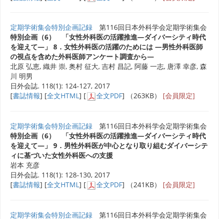
定期学術集会特別企画記録
第116回日本外科学会定期学術集会
特別企画（6） 「女性外科医の活躍推進―ダイバーシティ時代
を迎えて―」 8．女性外科医の活躍のためには ―男性外科医師
の視点を含めた外科医師アンケート調査から―
北原 弘恵, 織井 崇, 奥村 征大, 吉村 昌記, 阿藤 一志, 唐澤 幸彦, 森
川 明男
日外会誌. 118(1): 124-127, 2017
[
書誌情報
] [
全文HTML
] [
全文PDF
] （263KB）
[会員限定]
定期学術集会特別企画記録
第116回日本外科学会定期学術集会
特別企画（6） 「女性外科医の活躍推進―ダイバーシティ時代
を迎えて―」 9．男性外科医が中心となり取り組むダイバーシテ
ィに基づいた女性外科医への支援
岩本 充彦
日外会誌. 118(1): 128-130, 2017
[
書誌情報
] [
全文HTML
] [
全文PDF
] （241KB）
[会員限定]
定期学術集会特別企画記録
第116回日本外科学会定期学術集会