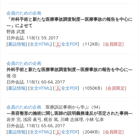
会員のための企画
「外科手術と新たな医療事故調査制度―医療事故の報告を中心に
―」によせて
野路 武寛
日外会誌. 118(1): 59, 2017
[
書誌情報
] [
全文HTML
] [
全文PDF
] （112KB）
[会員限定]
会員のための企画
外科手術と新たな医療事故調査制度―医療事故の報告を中心に―
後 信
日外会誌. 118(1): 60-64, 2017
[
書誌情報
] [
全文HTML
] [
全文PDF
] （1050KB）
[会員限定]
会員のための企画
医療訴訟事例から学ぶ（94）
―美容整形の施術に関し医師の説明義務違反が否定された事例―
岩井 完, 浅田 眞弓, 梶谷 篤, 川﨑 志保理, 小林 弘幸
日外会誌. 118(1): 65-66, 2017
[
書誌情報
] [
全文HTML
] [
全文PDF
] （204KB）
[会員限定]