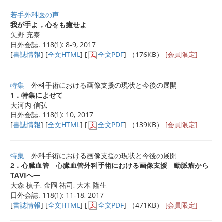
若手外科医の声
我が手よ，心をも癒せよ
矢野 充泰
日外会誌. 118(1): 8-9, 2017
[
書誌情報
] [
全文HTML
] [
全文PDF
] （176KB）
[会員限定]
特集
外科手術における画像支援の現状と今後の展開
1．特集によせて
大河内 信弘
日外会誌. 118(1): 10, 2017
[
書誌情報
] [
全文HTML
] [
全文PDF
] （139KB）
[会員限定]
特集
外科手術における画像支援の現状と今後の展開
2．心臓血管 心臓血管外科手術における画像支援―動脈瘤から
TAVIへ―
大森 槙子, 金岡 祐司, 大木 隆生
日外会誌. 118(1): 11-18, 2017
[
書誌情報
] [
全文HTML
] [
全文PDF
] （471KB）
[会員限定]