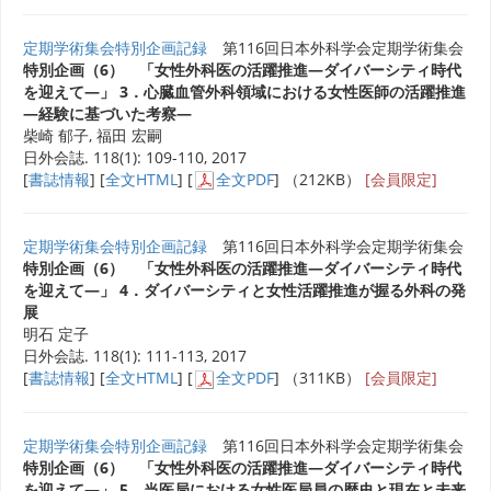
定期学術集会特別企画記録
第116回日本外科学会定期学術集会
特別企画（6） 「女性外科医の活躍推進―ダイバーシティ時代
を迎えて―」 3．心臓血管外科領域における女性医師の活躍推進
―経験に基づいた考察―
柴崎 郁子, 福田 宏嗣
日外会誌. 118(1): 109-110, 2017
[
書誌情報
] [
全文HTML
] [
全文PDF
] （212KB）
[会員限定]
定期学術集会特別企画記録
第116回日本外科学会定期学術集会
特別企画（6） 「女性外科医の活躍推進―ダイバーシティ時代
を迎えて―」 4．ダイバーシティと女性活躍推進が握る外科の発
展
明石 定子
日外会誌. 118(1): 111-113, 2017
[
書誌情報
] [
全文HTML
] [
全文PDF
] （311KB）
[会員限定]
定期学術集会特別企画記録
第116回日本外科学会定期学術集会
特別企画（6） 「女性外科医の活躍推進―ダイバーシティ時代
を迎えて―」 5．当医局における女性医局員の歴史と現在と未来