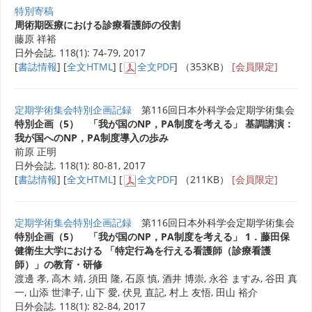
特別寄稿
周術期医療における診療看護師の役割
藤原 祥裕
日外会誌. 118(1): 74-79, 2017
[
書誌情報
] [
全文HTML
] [
全文PDF
] （353KB）
[会員限定]
定期学術集会特別企画記録
第116回日本外科学会定期学術集会
特別企画（5） 「我が国のNP，PA制度を考える」 基調講演：
我が国へのNP，PA制度導入の歩み
前原 正明
日外会誌. 118(1): 80-81, 2017
[
書誌情報
] [
全文HTML
] [
全文PDF
] （211KB）
[会員限定]
定期学術集会特別企画記録
第116回日本外科学会定期学術集会
特別企画（5） 「我が国のNP，PA制度を考える」 1．藤田保
健衛生大学における 「特定行為を行える看護師（診療看護
師）」の教育・研修
渡邊 孝, 高木 靖, 須田 隆, 石原 慎, 酒井 博崇, 永谷 ますみ, 谷田 真
一, 山添 世津子, 山下 愛, 伏見 直記, 村上 友悟, 田山 裕介
日外会誌. 118(1): 82-84, 2017