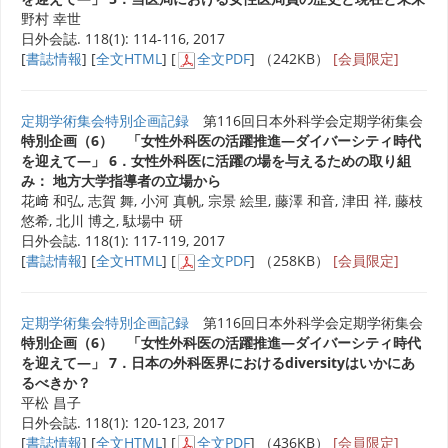
野村 幸世
日外会誌. 118(1): 114-116, 2017
[
書誌情報
] [
全文HTML
] [
全文PDF
] （242KB）
[会員限定]
定期学術集会特別企画記録
第116回日本外科学会定期学術集会
特別企画（6） 「女性外科医の活躍推進―ダイバーシティ時代
を迎えて―」 6．女性外科医に活躍の場を与えるための取り組
み： 地方大学指導者の立場から
花﨑 和弘, 志賀 舞, 小河 真帆, 宗景 絵里, 藤澤 和音, 津田 祥, 藤枝
悠希, 北川 博之, 駄場中 研
日外会誌. 118(1): 117-119, 2017
[
書誌情報
] [
全文HTML
] [
全文PDF
] （258KB）
[会員限定]
定期学術集会特別企画記録
第116回日本外科学会定期学術集会
特別企画（6） 「女性外科医の活躍推進―ダイバーシティ時代
を迎えて―」 7．日本の外科医界におけるdiversityはいかにあ
るべきか？
平松 昌子
日外会誌. 118(1): 120-123, 2017
[
書誌情報
] [
全文HTML
] [
全文PDF
] （436KB）
[会員限定]