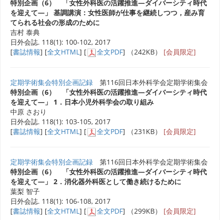
特別企画（6） 「女性外科医の活躍推進―ダイバーシティ時代
を迎えて―」 基調講演：女性医師が仕事を継続しつつ，産み育
てられる社会の形成のために
吉村 泰典
日外会誌. 118(1): 100-102, 2017
[
書誌情報
] [
全文HTML
] [
全文PDF
] （242KB）
[会員限定]
定期学術集会特別企画記録
第116回日本外科学会定期学術集会
特別企画（6） 「女性外科医の活躍推進―ダイバーシティ時代
を迎えて―」 1．日本小児外科学会の取り組み
中原 さおり
日外会誌. 118(1): 103-105, 2017
[
書誌情報
] [
全文HTML
] [
全文PDF
] （231KB）
[会員限定]
定期学術集会特別企画記録
第116回日本外科学会定期学術集会
特別企画（6） 「女性外科医の活躍推進―ダイバーシティ時代
を迎えて―」 2．消化器外科医として働き続けるために
葉梨 智子
日外会誌. 118(1): 106-108, 2017
[
書誌情報
] [
全文HTML
] [
全文PDF
] （299KB）
[会員限定]