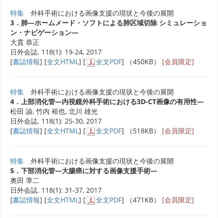
特集
外科手術における画像支援の現状と今後の展開
3．肺―ホームメード・ソフトによる肺区域切除 シミュレーショ
ン・ナビゲーション―
大貫 恭正
日外会誌. 118(1): 19-24, 2017
[
書誌情報
] [
全文HTML
] [
全文PDF
] （450KB）
[会員限定]
特集
外科手術における画像支援の現状と今後の展開
4．上部消化管―内視鏡外科手術における3D-CT画像の有用性―
松田 諭, 竹内 裕也, 北川 雄光
日外会誌. 118(1): 25-30, 2017
[
書誌情報
] [
全文HTML
] [
全文PDF
] （518KB）
[会員限定]
特集
外科手術における画像支援の現状と今後の展開
5．下部消化管―大腸癌に対する画像支援手術―
奥田 準二
日外会誌. 118(1): 31-37, 2017
[
書誌情報
] [
全文HTML
] [
全文PDF
] （471KB）
[会員限定]