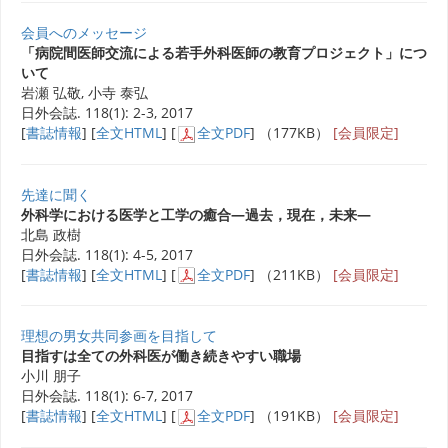
会員へのメッセージ
「病院間医師交流による若手外科医師の教育プロジェクト」につ
いて
岩瀬 弘敬, 小寺 泰弘
日外会誌. 118(1): 2-3, 2017
[
書誌情報
] [
全文HTML
] [
全文PDF
] （177KB）
[会員限定]
先達に聞く
外科学における医学と工学の癒合―過去，現在，未来―
北島 政樹
日外会誌. 118(1): 4-5, 2017
[
書誌情報
] [
全文HTML
] [
全文PDF
] （211KB）
[会員限定]
理想の男女共同参画を目指して
目指すは全ての外科医が働き続きやすい職場
小川 朋子
日外会誌. 118(1): 6-7, 2017
[
書誌情報
] [
全文HTML
] [
全文PDF
] （191KB）
[会員限定]