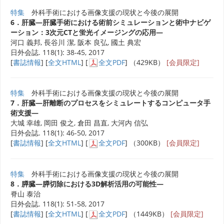
特集
外科手術における画像支援の現状と今後の展開
6．肝臓―肝臓手術における術前シミュレーションと術中ナビゲ
ーション：3次元CTと蛍光イメージングの応用―
河口 義邦, 長谷川 潔, 阪本 良弘, 國土 典宏
日外会誌. 118(1): 38-45, 2017
[
書誌情報
] [
全文HTML
] [
全文PDF
] （429KB）
[会員限定]
特集
外科手術における画像支援の現状と今後の展開
7．肝臓―肝離断のプロセスをシミュレートするコンピュータ手
術支援―
大城 幸雄, 岡田 俊之, 倉田 昌直, 大河内 信弘
日外会誌. 118(1): 46-50, 2017
[
書誌情報
] [
全文HTML
] [
全文PDF
] （300KB）
[会員限定]
特集
外科手術における画像支援の現状と今後の展開
8．膵臓―膵切除における3D解析活用の可能性―
脊山 泰治
日外会誌. 118(1): 51-58, 2017
[
書誌情報
] [
全文HTML
] [
全文PDF
] （1449KB）
[会員限定]